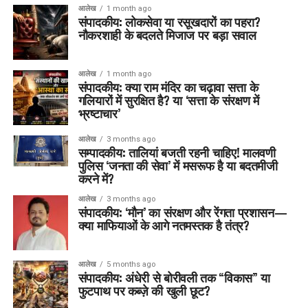
आलेख
1 month ago
संपादकीय: लोकसेवा या रसूखदारों का पहरा?
नौकरशाही के बदलते मिजाज पर बड़ा सवाल
आलेख
1 month ago
संपादकीय: क्या राम मंदिर का चढ़ावा सत्ता के
गलियारों में सुरक्षित है? या ‘सत्ता के संरक्षण में
भ्रष्टाचार’
आलेख
3 months ago
सम्पादकीय: तालियां बजती रहनी चाहिए! मालवणी
पुलिस ‘जनता की सेवा’ में मसरूफ है या बदतमीजी
करने में?
आलेख
3 months ago
संपादकीय: ‘मौन’ का संरक्षण और रेंगता प्रशासन—
क्या माफियाओं के आगे नतमस्तक है तंत्र?
आलेख
5 months ago
संपादकीय: अंधेरी से बोरीवली तक “विकास” या
फुटपाथ पर कब्ज़े की खुली छूट?