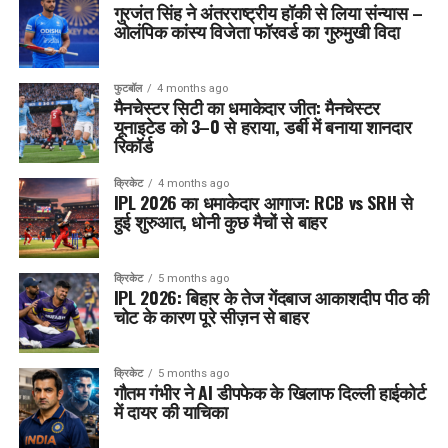
गुरजंत सिंह ने अंतरराष्ट्रीय हॉकी से लिया संन्यास –
ओलंपिक कांस्य विजेता फॉरवर्ड का गुरुमुखी विदा
फुटबॉल
4 months ago
मैनचेस्टर सिटी का धमाकेदार जीत: मैनचेस्टर
यूनाइटेड को 3–0 से हराया, डर्बी में बनाया शानदार
रिकॉर्ड
क्रिकेट
4 months ago
IPL 2026 का धमाकेदार आगाज: RCB vs SRH से
हुई शुरुआत, धोनी कुछ मैचों से बाहर
क्रिकेट
5 months ago
IPL 2026: बिहार के तेज गेंदबाज आकाशदीप पीठ की
चोट के कारण पूरे सीज़न से बाहर
क्रिकेट
5 months ago
गौतम गंभीर ने AI डीपफेक के खिलाफ दिल्ली हाईकोर्ट
में दायर की याचिका