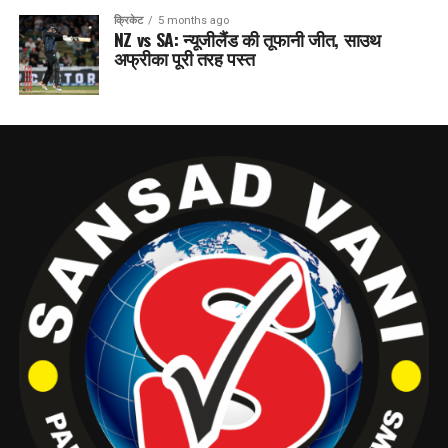
क्रिकेट
5 months ago
NZ vs SA: न्यूजीलैंड की तूफानी जीत, साउथ
अफ्रीका पूरी तरह पस्त