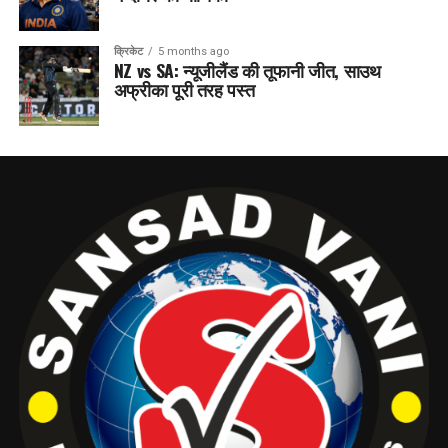
क्रिकेट
5 months ago
NZ vs SA: न्यूजीलैंड की तूफानी जीत, साउथ
अफ्रीका पूरी तरह पस्त