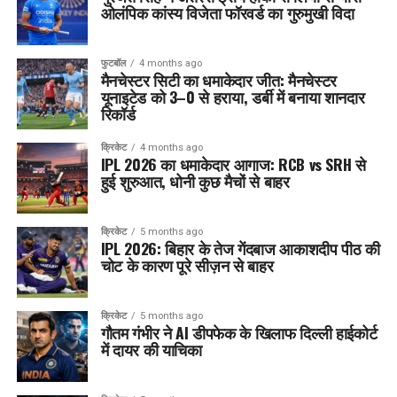
ओलंपिक कांस्य विजेता फॉरवर्ड का गुरुमुखी विदा
फुटबॉल
4 months ago
मैनचेस्टर सिटी का धमाकेदार जीत: मैनचेस्टर
यूनाइटेड को 3–0 से हराया, डर्बी में बनाया शानदार
रिकॉर्ड
क्रिकेट
4 months ago
IPL 2026 का धमाकेदार आगाज: RCB vs SRH से
हुई शुरुआत, धोनी कुछ मैचों से बाहर
क्रिकेट
5 months ago
IPL 2026: बिहार के तेज गेंदबाज आकाशदीप पीठ की
चोट के कारण पूरे सीज़न से बाहर
क्रिकेट
5 months ago
गौतम गंभीर ने AI डीपफेक के खिलाफ दिल्ली हाईकोर्ट
में दायर की याचिका