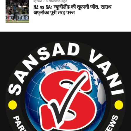
क्रिकेट
5 months ago
NZ vs SA: न्यूजीलैंड की तूफानी जीत, साउथ
अफ्रीका पूरी तरह पस्त