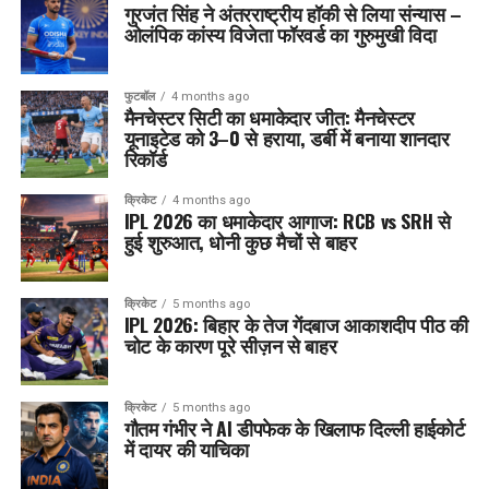
गुरजंत सिंह ने अंतरराष्ट्रीय हॉकी से लिया संन्यास –
ओलंपिक कांस्य विजेता फॉरवर्ड का गुरुमुखी विदा
फुटबॉल
4 months ago
मैनचेस्टर सिटी का धमाकेदार जीत: मैनचेस्टर
यूनाइटेड को 3–0 से हराया, डर्बी में बनाया शानदार
रिकॉर्ड
क्रिकेट
4 months ago
IPL 2026 का धमाकेदार आगाज: RCB vs SRH से
हुई शुरुआत, धोनी कुछ मैचों से बाहर
क्रिकेट
5 months ago
IPL 2026: बिहार के तेज गेंदबाज आकाशदीप पीठ की
चोट के कारण पूरे सीज़न से बाहर
क्रिकेट
5 months ago
गौतम गंभीर ने AI डीपफेक के खिलाफ दिल्ली हाईकोर्ट
में दायर की याचिका