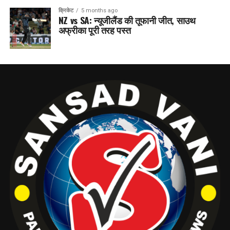
क्रिकेट
5 months ago
NZ vs SA: न्यूजीलैंड की तूफानी जीत, साउथ
अफ्रीका पूरी तरह पस्त