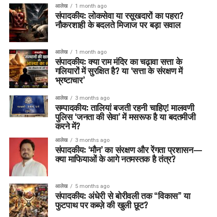
आलेख
1 month ago
संपादकीय: लोकसेवा या रसूखदारों का पहरा?
नौकरशाही के बदलते मिजाज पर बड़ा सवाल
आलेख
1 month ago
संपादकीय: क्या राम मंदिर का चढ़ावा सत्ता के
गलियारों में सुरक्षित है? या ‘सत्ता के संरक्षण में
भ्रष्टाचार’
आलेख
3 months ago
सम्पादकीय: तालियां बजती रहनी चाहिए! मालवणी
पुलिस ‘जनता की सेवा’ में मसरूफ है या बदतमीजी
करने में?
आलेख
3 months ago
संपादकीय: ‘मौन’ का संरक्षण और रेंगता प्रशासन—
क्या माफियाओं के आगे नतमस्तक है तंत्र?
आलेख
5 months ago
संपादकीय: अंधेरी से बोरीवली तक “विकास” या
फुटपाथ पर कब्ज़े की खुली छूट?