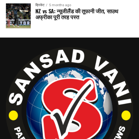
क्रिकेट
5 months ago
NZ vs SA: न्यूजीलैंड की तूफानी जीत, साउथ
अफ्रीका पूरी तरह पस्त