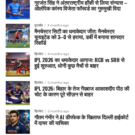
गुरजंत सिंह ने अंतरराष्ट्रीय हॉकी से लिया संन्यास –
ओलंपिक कांस्य विजेता फॉरवर्ड का गुरुमुखी विदा
फुटबॉल
4 months ago
मैनचेस्टर सिटी का धमाकेदार जीत: मैनचेस्टर
यूनाइटेड को 3–0 से हराया, डर्बी में बनाया शानदार
रिकॉर्ड
क्रिकेट
4 months ago
IPL 2026 का धमाकेदार आगाज: RCB vs SRH से
हुई शुरुआत, धोनी कुछ मैचों से बाहर
क्रिकेट
5 months ago
IPL 2026: बिहार के तेज गेंदबाज आकाशदीप पीठ की
चोट के कारण पूरे सीज़न से बाहर
क्रिकेट
5 months ago
गौतम गंभीर ने AI डीपफेक के खिलाफ दिल्ली हाईकोर्ट
में दायर की याचिका