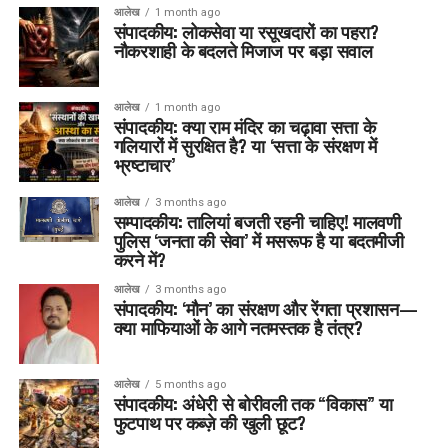
आलेख
1 month ago
संपादकीय: लोकसेवा या रसूखदारों का पहरा?
नौकरशाही के बदलते मिजाज पर बड़ा सवाल
आलेख
1 month ago
संपादकीय: क्या राम मंदिर का चढ़ावा सत्ता के
गलियारों में सुरक्षित है? या ‘सत्ता के संरक्षण में
भ्रष्टाचार’
आलेख
3 months ago
सम्पादकीय: तालियां बजती रहनी चाहिए! मालवणी
पुलिस ‘जनता की सेवा’ में मसरूफ है या बदतमीजी
करने में?
आलेख
3 months ago
संपादकीय: ‘मौन’ का संरक्षण और रेंगता प्रशासन—
क्या माफियाओं के आगे नतमस्तक है तंत्र?
आलेख
5 months ago
संपादकीय: अंधेरी से बोरीवली तक “विकास” या
फुटपाथ पर कब्ज़े की खुली छूट?