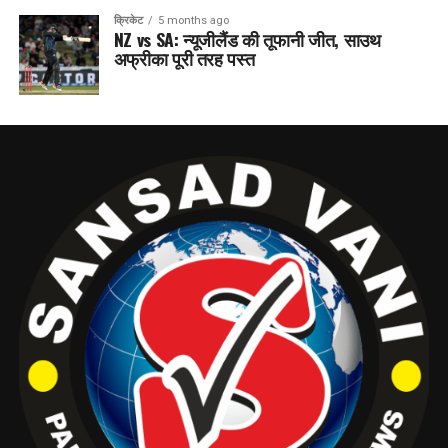
क्रिकेट
5 months ago
NZ vs SA: न्यूजीलैंड की तूफानी जीत, साउथ
अफ्रीका पूरी तरह पस्त