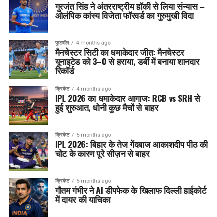
गुरजंत सिंह ने अंतरराष्ट्रीय हॉकी से लिया संन्यास –
ओलंपिक कांस्य विजेता फॉरवर्ड का गुरुमुखी विदा
फुटबॉल
4 months ago
मैनचेस्टर सिटी का धमाकेदार जीत: मैनचेस्टर
यूनाइटेड को 3–0 से हराया, डर्बी में बनाया शानदार
रिकॉर्ड
क्रिकेट
4 months ago
IPL 2026 का धमाकेदार आगाज: RCB vs SRH से
हुई शुरुआत, धोनी कुछ मैचों से बाहर
क्रिकेट
5 months ago
IPL 2026: बिहार के तेज गेंदबाज आकाशदीप पीठ की
चोट के कारण पूरे सीज़न से बाहर
क्रिकेट
5 months ago
गौतम गंभीर ने AI डीपफेक के खिलाफ दिल्ली हाईकोर्ट
में दायर की याचिका