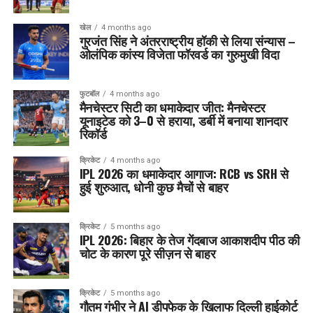
खेल
4 months ago
गुरजंत सिंह ने अंतरराष्ट्रीय हॉकी से लिया संन्यास –
ओलंपिक कांस्य विजेता फॉरवर्ड का गुरुमुखी विदा
फुटबॉल
4 months ago
मैनचेस्टर सिटी का धमाकेदार जीत: मैनचेस्टर
यूनाइटेड को 3–0 से हराया, डर्बी में बनाया शानदार
रिकॉर्ड
क्रिकेट
4 months ago
IPL 2026 का धमाकेदार आगाज: RCB vs SRH से
हुई शुरुआत, धोनी कुछ मैचों से बाहर
क्रिकेट
5 months ago
IPL 2026: बिहार के तेज गेंदबाज आकाशदीप पीठ की
चोट के कारण पूरे सीज़न से बाहर
क्रिकेट
5 months ago
गौतम गंभीर ने AI डीपफेक के खिलाफ दिल्ली हाईकोर्ट