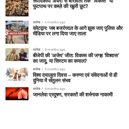
संपादकीय: अंधेरी से बोरीवली तक “विकास” या
फुटपाथ पर कब्ज़े की खुली छूट?
आलेख
6 months ago
कोटद्वार: जब बजरंगदल के आगे झुक जाए पुलिस और
मीडिया पर लगा दिया जाए ताला
आलेख
9 months ago
बीजेपी की ‘अजेय’ जीत: विकास की जगह ‘विश्वास’
का जादू, या सिस्टम का कमाल?
आलेख
9 months ago
विश्व दयालुता दिवस – करुणा एवं संवेदनाओं से ही
दुनिया में संतुलन संभव
आलेख
9 months ago
जानलेवा प्रदूषण, सरकारों की शर्मनाक नाकामी