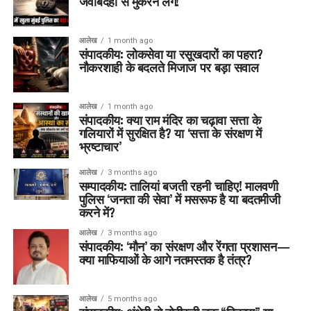
जवाबदेही से मुकरने लगें!
आलेख
1 month ago
संपादकीय: लोकसेवा या रसूखदारों का पहरा?
नौकरशाही के बदलते मिजाज पर बड़ा सवाल
आलेख
1 month ago
संपादकीय: क्या राम मंदिर का चढ़ावा सत्ता के
गलियारों में सुरक्षित है? या ‘सत्ता के संरक्षण में
भ्रष्टाचार’
आलेख
3 months ago
सम्पादकीय: तालियां बजती रहनी चाहिए! मालवणी
पुलिस ‘जनता की सेवा’ में मसरूफ है या बदतमीजी
करने में?
आलेख
3 months ago
संपादकीय: ‘मौन’ का संरक्षण और रेंगता प्रशासन—
क्या माफियाओं के आगे नतमस्तक है तंत्र?
आलेख
5 months ago