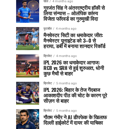
खेल
4 months ago
गुरजंत सिंह ने अंतरराष्ट्रीय हॉकी से
लिया संन्यास – ओलंपिक कांस्य
विजेता फॉरवर्ड का गुरुमुखी विदा
फुटबॉल
4 months ago
मैनचेस्टर सिटी का धमाकेदार जीत:
मैनचेस्टर यूनाइटेड को 3–0 से
हराया, डर्बी में बनाया शानदार रिकॉर्ड
क्रिकेट
4 months ago
IPL 2026 का धमाकेदार आगाज:
RCB vs SRH से हुई शुरुआत, धोनी
कुछ मैचों से बाहर
क्रिकेट
5 months ago
IPL 2026: बिहार के तेज गेंदबाज
आकाशदीप पीठ की चोट के कारण पूरे
सीज़न से बाहर
क्रिकेट
5 months ago
गौतम गंभीर ने AI डीपफेक के खिलाफ
दिल्ली हाईकोर्ट में दायर की याचिका