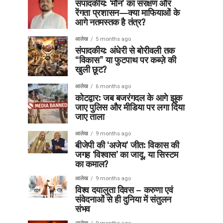
संपादकीय: ‘मौन’ का संरक्षण और
रेंगता प्रशासन—क्या माफियाओं के
आगे नतमस्तक है तंत्र?
आलेख
5 months ago
संपादकीय: अंधेरी से बोरीवली तक
“विकास” या फुटपाथ पर कब्ज़े की
खुली छूट?
आलेख
6 months ago
कोटद्वार: जब बजरंगदल के आगे झुक
जाए पुलिस और मीडिया पर लगा दिया
जाए ताला
आलेख
9 months ago
बीजेपी की ‘अजेय’ जीत: विकास की
जगह ‘विश्वास’ का जादू, या सिस्टम
का कमाल?
आलेख
9 months ago
विश्व दयालुता दिवस – करुणा एवं
संवेदनाओं से ही दुनिया में संतुलन
संभव