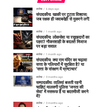
आलेख
6 days ago
संपादकीय: खाकी पर टूटता विश्वास:
जब रक्षक ही जवाबदेही से मुकरने लगें!
आलेख
1 month ago
संपादकीय: लोकसेवा या रसूखदारों का
पहरा? नौकरशाही के बदलते मिजाज
पर बड़ा सवाल
आलेख
1 month ago
संपादकीय: क्या राम मंदिर का चढ़ावा
सत्ता के गलियारों में सुरक्षित है? या
‘सत्ता के संरक्षण में भ्रष्टाचार’
आलेख
3 months ago
सम्पादकीय: तालियां बजती रहनी
चाहिए! मालवणी पुलिस ‘जनता की
सेवा’ में मसरूफ है या बदतमीजी करने
में?
आलेख
3 months ago