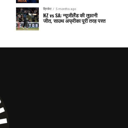
क्रिकेट
5 months ago
NZ vs SA: न्यूजीलैंड की तूफानी
जीत, साउथ अफ्रीका पूरी तरह पस्त