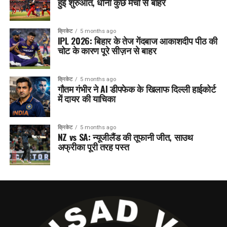
हुई शुरुआत, धोनी कुछ मैचों से बाहर
क्रिकेट
5 months ago
IPL 2026: बिहार के तेज गेंदबाज आकाशदीप पीठ की
चोट के कारण पूरे सीज़न से बाहर
क्रिकेट
5 months ago
गौतम गंभीर ने AI डीपफेक के खिलाफ दिल्ली हाईकोर्ट
में दायर की याचिका
क्रिकेट
5 months ago
NZ vs SA: न्यूजीलैंड की तूफानी जीत, साउथ
अफ्रीका पूरी तरह पस्त