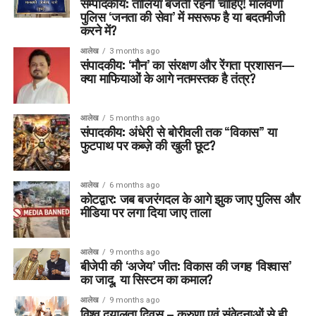
सम्पादकीय: तालियां बजती रहनी चाहिए! मालवणी
पुलिस ‘जनता की सेवा’ में मसरूफ है या बदतमीजी
करने में?
आलेख
3 months ago
संपादकीय: ‘मौन’ का संरक्षण और रेंगता प्रशासन—
क्या माफियाओं के आगे नतमस्तक है तंत्र?
आलेख
5 months ago
संपादकीय: अंधेरी से बोरीवली तक “विकास” या
फुटपाथ पर कब्ज़े की खुली छूट?
आलेख
6 months ago
कोटद्वार: जब बजरंगदल के आगे झुक जाए पुलिस और
मीडिया पर लगा दिया जाए ताला
आलेख
9 months ago
बीजेपी की ‘अजेय’ जीत: विकास की जगह ‘विश्वास’
का जादू, या सिस्टम का कमाल?
आलेख
9 months ago
विश्व दयालुता दिवस – करुणा एवं संवेदनाओं से ही