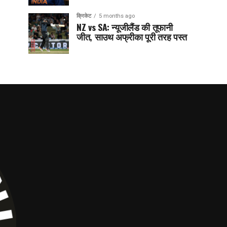
क्रिकेट
5 months ago
NZ vs SA: न्यूजीलैंड की तूफानी
जीत, साउथ अफ्रीका पूरी तरह पस्त