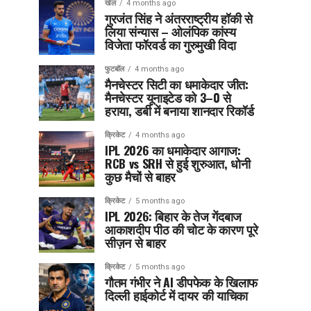
खेल
4 months ago
गुरजंत सिंह ने अंतरराष्ट्रीय हॉकी से
लिया संन्यास – ओलंपिक कांस्य
विजेता फॉरवर्ड का गुरुमुखी विदा
फुटबॉल
4 months ago
मैनचेस्टर सिटी का धमाकेदार जीत:
मैनचेस्टर यूनाइटेड को 3–0 से
हराया, डर्बी में बनाया शानदार रिकॉर्ड
क्रिकेट
4 months ago
IPL 2026 का धमाकेदार आगाज:
RCB vs SRH से हुई शुरुआत, धोनी
कुछ मैचों से बाहर
क्रिकेट
5 months ago
IPL 2026: बिहार के तेज गेंदबाज
आकाशदीप पीठ की चोट के कारण पूरे
सीज़न से बाहर
क्रिकेट
5 months ago
गौतम गंभीर ने AI डीपफेक के खिलाफ
दिल्ली हाईकोर्ट में दायर की याचिका