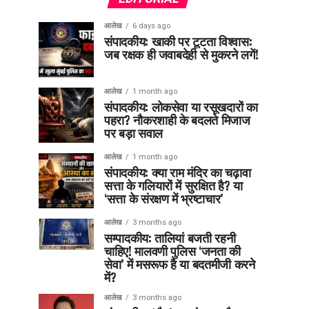
आलेख
6 days ago
संपादकीय: खाकी पर टूटता विश्वास:
जब रक्षक ही जवाबदेही से मुकरने लगें!
आलेख
1 month ago
संपादकीय: लोकसेवा या रसूखदारों का
पहरा? नौकरशाही के बदलते मिजाज
पर बड़ा सवाल
आलेख
1 month ago
संपादकीय: क्या राम मंदिर का चढ़ावा
सत्ता के गलियारों में सुरक्षित है? या
‘सत्ता के संरक्षण में भ्रष्टाचार’
आलेख
3 months ago
सम्पादकीय: तालियां बजती रहनी
चाहिए! मालवणी पुलिस ‘जनता की
सेवा’ में मसरूफ है या बदतमीजी करने
में?
आलेख
3 months ago