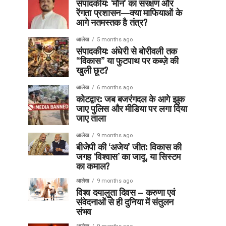
संपादकीय: ‘मौन’ का संरक्षण और
रेंगता प्रशासन—क्या माफियाओं के
आगे नतमस्तक है तंत्र?
आलेख
5 months ago
संपादकीय: अंधेरी से बोरीवली तक
“विकास” या फुटपाथ पर कब्ज़े की
खुली छूट?
आलेख
6 months ago
कोटद्वार: जब बजरंगदल के आगे झुक
जाए पुलिस और मीडिया पर लगा दिया
जाए ताला
आलेख
9 months ago
बीजेपी की ‘अजेय’ जीत: विकास की
जगह ‘विश्वास’ का जादू, या सिस्टम
का कमाल?
आलेख
9 months ago
विश्व दयालुता दिवस – करुणा एवं
संवेदनाओं से ही दुनिया में संतुलन
संभव