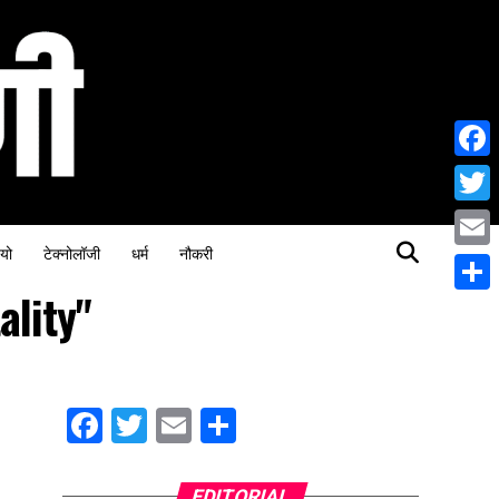
Face
Twitt
यो
टेक्नोलॉजी
धर्म
नौकरी
Email
ality"
Share
Facebook
Twitter
Email
Share
EDITORIAL