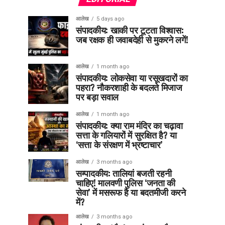
आलेख
5 days ago
संपादकीय: खाकी पर टूटता विश्वास:
जब रक्षक ही जवाबदेही से मुकरने लगें!
आलेख
1 month ago
संपादकीय: लोकसेवा या रसूखदारों का
पहरा? नौकरशाही के बदलते मिजाज
पर बड़ा सवाल
आलेख
1 month ago
संपादकीय: क्या राम मंदिर का चढ़ावा
सत्ता के गलियारों में सुरक्षित है? या
‘सत्ता के संरक्षण में भ्रष्टाचार’
आलेख
3 months ago
सम्पादकीय: तालियां बजती रहनी
चाहिए! मालवणी पुलिस ‘जनता की
सेवा’ में मसरूफ है या बदतमीजी करने
में?
आलेख
3 months ago