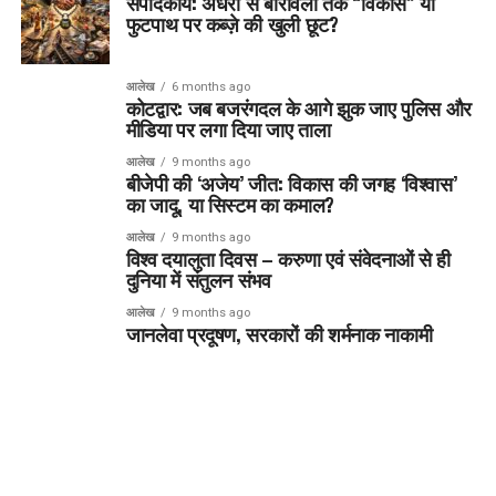
संपादकीय: अंधेरी से बोरीवली तक “विकास” या
फुटपाथ पर कब्ज़े की खुली छूट?
आलेख
6 months ago
कोटद्वार: जब बजरंगदल के आगे झुक जाए पुलिस और
मीडिया पर लगा दिया जाए ताला
आलेख
9 months ago
बीजेपी की ‘अजेय’ जीत: विकास की जगह ‘विश्वास’
का जादू, या सिस्टम का कमाल?
आलेख
9 months ago
विश्व दयालुता दिवस – करुणा एवं संवेदनाओं से ही
दुनिया में संतुलन संभव
आलेख
9 months ago
जानलेवा प्रदूषण, सरकारों की शर्मनाक नाकामी