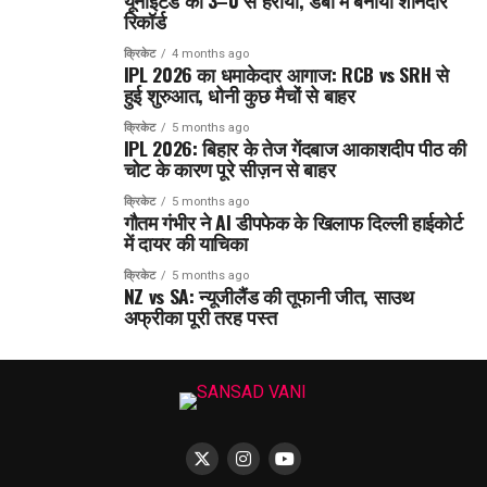
यूनाइटेड को 3–0 से हराया, डर्बी में बनाया शानदार
रिकॉर्ड
क्रिकेट
4 months ago
IPL 2026 का धमाकेदार आगाज: RCB vs SRH से
हुई शुरुआत, धोनी कुछ मैचों से बाहर
क्रिकेट
5 months ago
IPL 2026: बिहार के तेज गेंदबाज आकाशदीप पीठ की
चोट के कारण पूरे सीज़न से बाहर
क्रिकेट
5 months ago
गौतम गंभीर ने AI डीपफेक के खिलाफ दिल्ली हाईकोर्ट
में दायर की याचिका
क्रिकेट
5 months ago
NZ vs SA: न्यूजीलैंड की तूफानी जीत, साउथ
अफ्रीका पूरी तरह पस्त