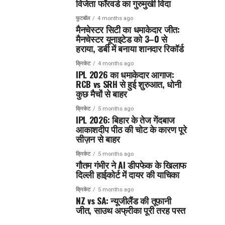
विजेता फॉरवर्ड का गुरुमुखी विदा
फुटबॉल
4 months ago
मैनचेस्टर सिटी का धमाकेदार जीत:
मैनचेस्टर यूनाइटेड को 3–0 से
हराया, डर्बी में बनाया शानदार रिकॉर्ड
क्रिकेट
4 months ago
IPL 2026 का धमाकेदार आगाज:
RCB vs SRH से हुई शुरुआत, धोनी
कुछ मैचों से बाहर
क्रिकेट
5 months ago
IPL 2026: बिहार के तेज गेंदबाज
आकाशदीप पीठ की चोट के कारण पूरे
सीज़न से बाहर
क्रिकेट
5 months ago
गौतम गंभीर ने AI डीपफेक के खिलाफ
दिल्ली हाईकोर्ट में दायर की याचिका
क्रिकेट
5 months ago
NZ vs SA: न्यूजीलैंड की तूफानी
जीत, साउथ अफ्रीका पूरी तरह पस्त