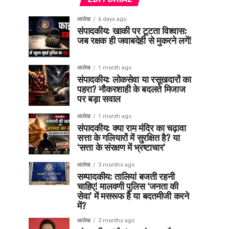
आलेख
6 days ago
संपादकीय: खाकी पर टूटता विश्वास:
जब रक्षक ही जवाबदेही से मुकरने लगें!
आलेख
1 month ago
संपादकीय: लोकसेवा या रसूखदारों का
पहरा? नौकरशाही के बदलते मिजाज
पर बड़ा सवाल
आलेख
1 month ago
संपादकीय: क्या राम मंदिर का चढ़ावा
सत्ता के गलियारों में सुरक्षित है? या
‘सत्ता के संरक्षण में भ्रष्टाचार’
आलेख
3 months ago
सम्पादकीय: तालियां बजती रहनी
चाहिए! मालवणी पुलिस ‘जनता की
सेवा’ में मसरूफ है या बदतमीजी करने
में?
आलेख
3 months ago