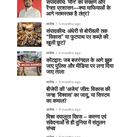
संपादकीय: ‘मौन’ का संरक्षण और
रेंगता प्रशासन—क्या माफियाओं के
आगे नतमस्तक है तंत्र?
आलेख
5 months ago
संपादकीय: अंधेरी से बोरीवली तक
“विकास” या फुटपाथ पर कब्ज़े की
खुली छूट?
आलेख
6 months ago
कोटद्वार: जब बजरंगदल के आगे झुक
जाए पुलिस और मीडिया पर लगा दिया
जाए ताला
आलेख
9 months ago
बीजेपी की ‘अजेय’ जीत: विकास की
जगह ‘विश्वास’ का जादू, या सिस्टम
का कमाल?
आलेख
9 months ago
विश्व दयालुता दिवस – करुणा एवं
संवेदनाओं से ही दुनिया में संतुलन
संभव