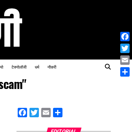
Face
Twitt
यो
टेक्नोलॉजी
धर्म
नौकरी
Email
 scam"
Share
Facebook
Twitter
Email
Share
EDITORIAL