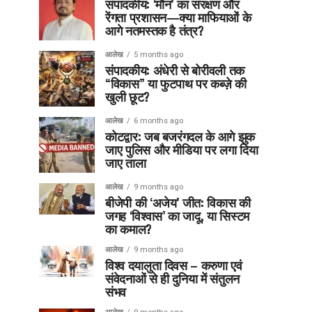
संपादकीय: ‘मौन’ का संरक्षण और
रेंगता प्रशासन—क्या माफियाओं के
आगे नतमस्तक है तंत्र?
आलेख
5 months ago
संपादकीय: अंधेरी से बोरीवली तक
“विकास” या फुटपाथ पर कब्ज़े की
खुली छूट?
आलेख
6 months ago
कोटद्वार: जब बजरंगदल के आगे झुक
जाए पुलिस और मीडिया पर लगा दिया
जाए ताला
आलेख
9 months ago
बीजेपी की ‘अजेय’ जीत: विकास की
जगह ‘विश्वास’ का जादू, या सिस्टम
का कमाल?
आलेख
9 months ago
विश्व दयालुता दिवस – करुणा एवं
संवेदनाओं से ही दुनिया में संतुलन
संभव