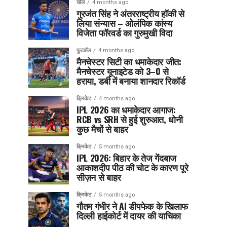
खेल
4 months ago
गुरजंत सिंह ने अंतरराष्ट्रीय हॉकी से
लिया संन्यास – ओलंपिक कांस्य
विजेता फॉरवर्ड का गुरुमुखी विदा
फुटबॉल
4 months ago
मैनचेस्टर सिटी का धमाकेदार जीत:
मैनचेस्टर यूनाइटेड को 3–0 से
हराया, डर्बी में बनाया शानदार रिकॉर्ड
क्रिकेट
4 months ago
IPL 2026 का धमाकेदार आगाज:
RCB vs SRH से हुई शुरुआत, धोनी
कुछ मैचों से बाहर
क्रिकेट
5 months ago
IPL 2026: बिहार के तेज गेंदबाज
आकाशदीप पीठ की चोट के कारण पूरे
सीज़न से बाहर
क्रिकेट
5 months ago
गौतम गंभीर ने AI डीपफेक के खिलाफ
दिल्ली हाईकोर्ट में दायर की याचिका