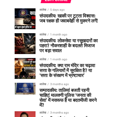
आलेख
5 days ago
संपादकीय: खाकी पर टूटता विश्वास:
जब रक्षक ही जवाबदेही से मुकरने लगें!
आलेख
1 month ago
संपादकीय: लोकसेवा या रसूखदारों का
पहरा? नौकरशाही के बदलते मिजाज
पर बड़ा सवाल
आलेख
1 month ago
संपादकीय: क्या राम मंदिर का चढ़ावा
सत्ता के गलियारों में सुरक्षित है? या
‘सत्ता के संरक्षण में भ्रष्टाचार’
आलेख
3 months ago
सम्पादकीय: तालियां बजती रहनी
चाहिए! मालवणी पुलिस ‘जनता की
सेवा’ में मसरूफ है या बदतमीजी करने
में?
आलेख
3 months ago