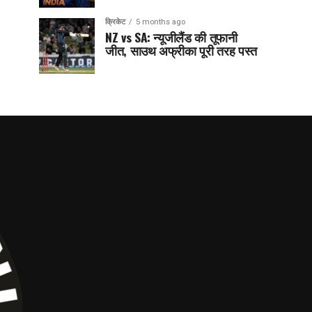
क्रिकेट
5 months ago
NZ vs SA: न्यूजीलैंड की तूफानी
जीत, साउथ अफ्रीका पूरी तरह पस्त