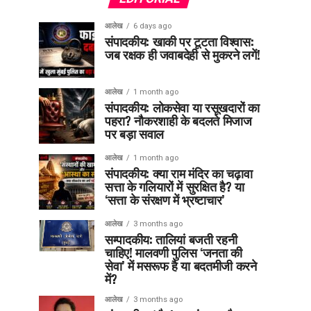
आलेख
6 days ago
संपादकीय: खाकी पर टूटता विश्वास:
जब रक्षक ही जवाबदेही से मुकरने लगें!
आलेख
1 month ago
संपादकीय: लोकसेवा या रसूखदारों का
पहरा? नौकरशाही के बदलते मिजाज
पर बड़ा सवाल
आलेख
1 month ago
संपादकीय: क्या राम मंदिर का चढ़ावा
सत्ता के गलियारों में सुरक्षित है? या
‘सत्ता के संरक्षण में भ्रष्टाचार’
आलेख
3 months ago
सम्पादकीय: तालियां बजती रहनी
चाहिए! मालवणी पुलिस ‘जनता की
सेवा’ में मसरूफ है या बदतमीजी करने
में?
आलेख
3 months ago