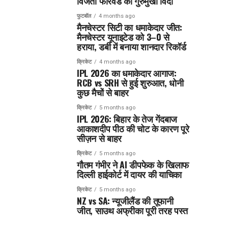
विजेता फॉरवर्ड का गुरुमुखी विदा
फुटबॉल
4 months ago
मैनचेस्टर सिटी का धमाकेदार जीत:
मैनचेस्टर यूनाइटेड को 3–0 से
हराया, डर्बी में बनाया शानदार रिकॉर्ड
क्रिकेट
4 months ago
IPL 2026 का धमाकेदार आगाज:
RCB vs SRH से हुई शुरुआत, धोनी
कुछ मैचों से बाहर
क्रिकेट
5 months ago
IPL 2026: बिहार के तेज गेंदबाज
आकाशदीप पीठ की चोट के कारण पूरे
सीज़न से बाहर
क्रिकेट
5 months ago
गौतम गंभीर ने AI डीपफेक के खिलाफ
दिल्ली हाईकोर्ट में दायर की याचिका
क्रिकेट
5 months ago
NZ vs SA: न्यूजीलैंड की तूफानी
जीत, साउथ अफ्रीका पूरी तरह पस्त