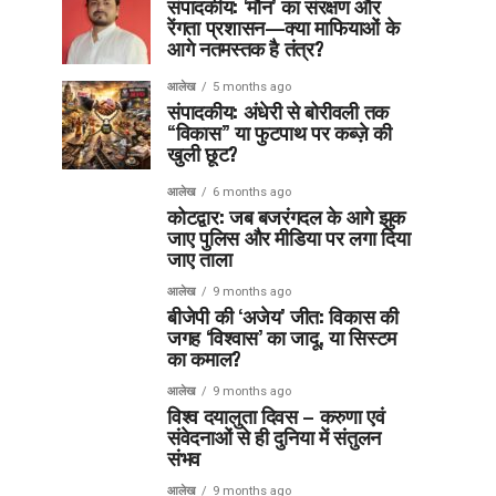
संपादकीय: ‘मौन’ का संरक्षण और
रेंगता प्रशासन—क्या माफियाओं के
आगे नतमस्तक है तंत्र?
आलेख
5 months ago
संपादकीय: अंधेरी से बोरीवली तक
“विकास” या फुटपाथ पर कब्ज़े की
खुली छूट?
आलेख
6 months ago
कोटद्वार: जब बजरंगदल के आगे झुक
जाए पुलिस और मीडिया पर लगा दिया
जाए ताला
आलेख
9 months ago
बीजेपी की ‘अजेय’ जीत: विकास की
जगह ‘विश्वास’ का जादू, या सिस्टम
का कमाल?
आलेख
9 months ago
विश्व दयालुता दिवस – करुणा एवं
संवेदनाओं से ही दुनिया में संतुलन
संभव
आलेख
9 months ago