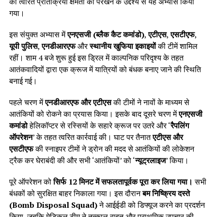
की त्वरित प्रतिक्रिया क्षमता को परखने के उद्देश्य से यह अभ्यास किया
गया।
इस संयुक्त अभ्यास में
एनएसजी (ब्लैक कैट कमांडो)
,
एटीएस
,
एसटीएफ
,
यूपी पुलिस
,
एनडीआरएफ
और
स्थानीय खुफिया इकाइयों
की टीमें शामिल
रहीं। शाम 4 बजे शुरू हुई इस ड्रिल में काल्पनिक परिदृश्य के तहत
आतंकवादियों द्वारा एक क्रूज में यात्रियों को बंधक बनाए जाने की स्थिति
बनाई गई।
पहले चरण में
एनडीआरएफ और एटीएस
की टीमों ने नावों के माध्यम से
आतंकियों को रोकने का प्रयास किया। इसके बाद दूसरे चरण में
एनएसजी
कमांडो
हेलिकॉप्टर से रस्सियों के सहारे क्रूज पर उतरे और ‘
रैपलिंग
ऑपरेशन
’ के तहत त्वरित कार्रवाई की। घाट पर तैनात
एटीएस और
एसटीएफ
की स्नाइपर टीमों ने ड्रोन की मदद से आतंकियों की लोकेशन
ट्रैक कर घेराबंदी की और सभी ‘आतंकियों’ को ‘
न्यूट्रलाइज
’ किया।
पूरे ऑपरेशन को
सिर्फ 12 मिनट में सफलतापूर्वक पूरा कर लिया गया।
सभी
बंधकों को सुरक्षित बाहर निकाला गया। इस दौरान
बम निष्क्रिय दस्ते
(Bomb Disposal Squad)
ने आईईडी को डिफ्यूज करने का प्रदर्शन
किया, जबकि मेडिकल टीम ने तत्काल राहत और प्राथमिक उपचार की