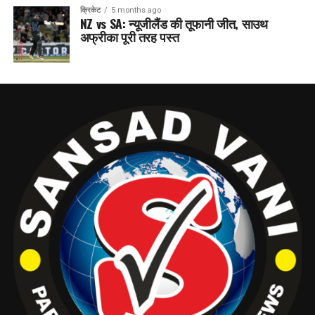
क्रिकेट
5 months ago
NZ vs SA: न्यूजीलैंड की तूफानी जीत, साउथ
अफ्रीका पूरी तरह पस्त