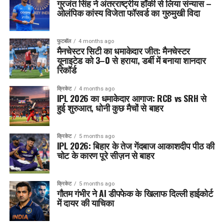
गुरजंत सिंह ने अंतरराष्ट्रीय हॉकी से लिया संन्यास –
ओलंपिक कांस्य विजेता फॉरवर्ड का गुरुमुखी विदा
फुटबॉल
4 months ago
मैनचेस्टर सिटी का धमाकेदार जीत: मैनचेस्टर
यूनाइटेड को 3–0 से हराया, डर्बी में बनाया शानदार
रिकॉर्ड
क्रिकेट
4 months ago
IPL 2026 का धमाकेदार आगाज: RCB vs SRH से
हुई शुरुआत, धोनी कुछ मैचों से बाहर
क्रिकेट
5 months ago
IPL 2026: बिहार के तेज गेंदबाज आकाशदीप पीठ की
चोट के कारण पूरे सीज़न से बाहर
क्रिकेट
5 months ago
गौतम गंभीर ने AI डीपफेक के खिलाफ दिल्ली हाईकोर्ट
में दायर की याचिका