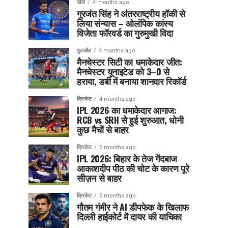
खेल
4 months ago
गुरजंत सिंह ने अंतरराष्ट्रीय हॉकी से
लिया संन्यास – ओलंपिक कांस्य
विजेता फॉरवर्ड का गुरुमुखी विदा
फुटबॉल
4 months ago
मैनचेस्टर सिटी का धमाकेदार जीत:
मैनचेस्टर यूनाइटेड को 3–0 से
हराया, डर्बी में बनाया शानदार रिकॉर्ड
क्रिकेट
4 months ago
IPL 2026 का धमाकेदार आगाज:
RCB vs SRH से हुई शुरुआत, धोनी
कुछ मैचों से बाहर
क्रिकेट
5 months ago
IPL 2026: बिहार के तेज गेंदबाज
आकाशदीप पीठ की चोट के कारण पूरे
सीज़न से बाहर
क्रिकेट
5 months ago
गौतम गंभीर ने AI डीपफेक के खिलाफ
दिल्ली हाईकोर्ट में दायर की याचिका