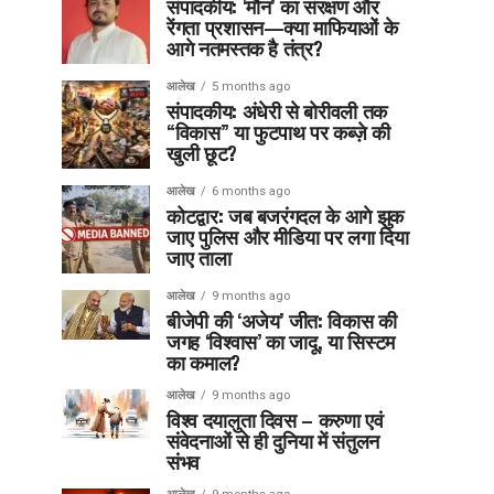
संपादकीय: ‘मौन’ का संरक्षण और
रेंगता प्रशासन—क्या माफियाओं के
आगे नतमस्तक है तंत्र?
आलेख
5 months ago
संपादकीय: अंधेरी से बोरीवली तक
“विकास” या फुटपाथ पर कब्ज़े की
खुली छूट?
आलेख
6 months ago
कोटद्वार: जब बजरंगदल के आगे झुक
जाए पुलिस और मीडिया पर लगा दिया
जाए ताला
आलेख
9 months ago
बीजेपी की ‘अजेय’ जीत: विकास की
जगह ‘विश्वास’ का जादू, या सिस्टम
का कमाल?
आलेख
9 months ago
विश्व दयालुता दिवस – करुणा एवं
संवेदनाओं से ही दुनिया में संतुलन
संभव