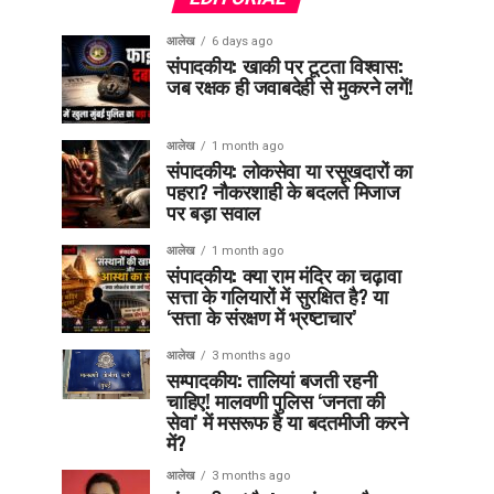
आलेख
6 days ago
संपादकीय: खाकी पर टूटता विश्वास:
जब रक्षक ही जवाबदेही से मुकरने लगें!
आलेख
1 month ago
संपादकीय: लोकसेवा या रसूखदारों का
पहरा? नौकरशाही के बदलते मिजाज
पर बड़ा सवाल
आलेख
1 month ago
संपादकीय: क्या राम मंदिर का चढ़ावा
सत्ता के गलियारों में सुरक्षित है? या
‘सत्ता के संरक्षण में भ्रष्टाचार’
आलेख
3 months ago
सम्पादकीय: तालियां बजती रहनी
चाहिए! मालवणी पुलिस ‘जनता की
सेवा’ में मसरूफ है या बदतमीजी करने
में?
आलेख
3 months ago