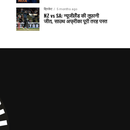
क्रिकेट
5 months ago
NZ vs SA: न्यूजीलैंड की तूफानी
जीत, साउथ अफ्रीका पूरी तरह पस्त