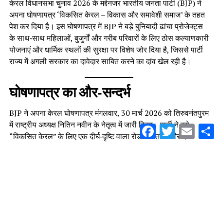
केरल विधानसभा चुनाव 2026 के मद्देनजर भारतीय जनता पार्टी (BJP) ने
अपना घोषणापत्र ‘विकसित केरल – विकास और समावेशी समाज’ के तहत
पेश कर दिया है। इस घोषणापत्र में BJP ने बड़े बुनियादी ढांचा प्रोजेक्ट्स
के साथ‑साथ महिलाओं, बुजुर्गों और गरीब परिवारों के लिए ठोस कल्याणकारी
योजनाएं और धार्मिक स्थलों की सुरक्षा पर विशेष जोर दिया है, जिससे पार्टी
राज्य में अगली सरकार का दावेदार साबित करने का दांव खेल रही है।
घोषणापत्र का और‑सन्दर्भ
BJP ने अपना केरल घोषणापत्र मंगलवार, 30 मार्च 2026 को तिरुवनंतपुरम
में राष्ट्रीय अध्यक्ष नितिन नवीन के नेतृत्व में जारी किया। पार्टी ने इसे
Facebook
Twitter
Email
S
“विकसित केरल” के लिए एक दीर्घ‑दृष्टि वाला रोडमैप बताया और दावा
किया कि LDF और UDF की बारी‑बारी सत्ता ने राज्य के विकास को
अवरुद्ध किया है।
बड़ी बुनियादी ढांचा परियोजनाएं
घोषणापत्र में BJP ने निम्नलिखित बड़ी बुनियादी ढांचा परियोजनाएं शामिल