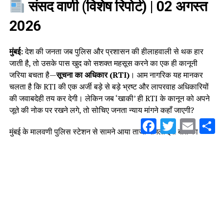
संसद वाणी (विशेष रिपोर्ट)
| 02 अगस्त
2026
मुंबई:
देश की जनता जब पुलिस और प्रशासन की हीलाहवाली से थक हार
जाती है, तो उसके पास खुद को सशक्त महसूस करने का एक ही कानूनी
जरिया बचता है—
सूचना का अधिकार (RTI)
। आम नागरिक यह मानकर
चलता है कि RTI की एक अर्जी बड़े से बड़े भ्रष्ट और लापरवाह अधिकारियों
की जवाबदेही तय कर देगी। लेकिन जब ‘खाकी’ ही RTI के कानून को अपने
जूते की नोक पर रखने लगे, तो सोचिए जनता न्याय मांगने कहाँ जाएगी?
Facebook
Twitter
Email
S
मुंबई के मालवणी पुलिस स्टेशन से सामने आया ताजा मामला इस बात का
जीता-जागता सबूत है कि पुलिस प्रशासन किस कदर बेखौफ और निरंकुश
हो चुका है।
जब पुलिस का रवैया कहे:
“तुम कुछ भी कर
लो, हम वही करेंगे जो हमारा मन कहेगा!”
मामला मालवणी (सामना नगर, गेट नंबर 08) में 5 सोसायटियों को मिलाकर