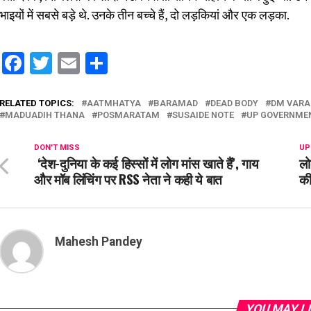
भाइयों में सबसे बड़े थे. उनके तीन बच्चे हैं, दो लड़कियां और एक लड़का.
Facebook
Twitter
Email
Share
RELATED TOPICS:
AATMHATYA
BARAMAD
DEAD BODY
DM VARA
MADUADIH THANA
POSMARATAM
SUSAIDE NOTE
UP GOVERNME
DON'T MISS
UP
‘देश-दुनिया के कई हिस्सों में लोग मांस खाते हैं’, गाय
लो
और मॉब लिंचिंग पर RSS नेता ने कही ये बात
की
Mahesh Pandey
YOU MAY L