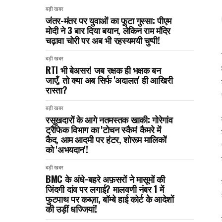
बड़ी खबर
जंतर-मंतर पर युवाओं का फूटा गुस्सा: पीएम
मोदी ने 3 बार दिया बयान, लेकिन राम मंदिर
चढ़ावा चोरी पर अब भी रहस्यमयी चुप्पी!
बड़ी खबर
RTI भी बेअसर! जब रक्षक ही भक्षक बन
जाएँ, तो क्या अब सिर्फ 'अदालत' ही आखिरी
रास्ता?
बड़ी खबर
रसूखदारों के आगे नतमस्तक खाकी: गोरेगांव
ट्रैफिक विभाग का 'टोचन स्कैम' कैमरे में
कैद, आम आदमी पर हंटर, शोरूम मालिकों
को 'अभयदान'!
बड़ी खबर
BMC के अंधे-बहरे अफ़सरों ने मासूमों की
जिंदगी दांव पर लगाई? मालवणी नंबर 1 में
फुटपाथ पर कब्ज़ा, बॉम्बे हाई कोर्ट के आदेशों
की उड़ीं धज्जियां!