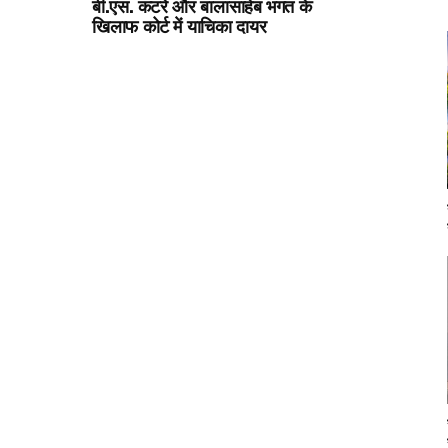
बी.एस. कटरे और बालासाहेब भगत के
खिलाफ कोर्ट में याचिका दायर