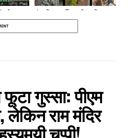
ं कड़ी सुरक्षा:
लंका पुलिस का धार्मिक स्थलों पर ध्वनि प्रदूषण
टेशन तक अलर्ट
अभियान, नूरी और अंजुमन मस्जिद से 3
लाउडस्पीकर जब्त
MENT
फूटा गुस्सा: पीएम
, लेकिन राम मंदिर
स्यमयी चुप्पी!