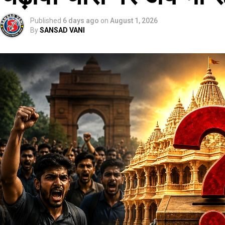
Published
6 days ago
on
August 1, 2026
By
SANSAD VANI