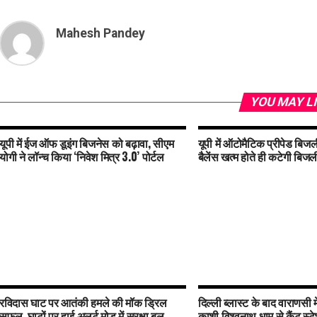
Mahesh Pandey
YOU MAY L
यूपी में ईज ऑफ डूइंग बिजनेस को बढ़ावा, सीएम
यूपी में ऑटोमैटिक प्रीपेड बिजली
योगी ने लॉन्च किया ‘निवेश मित्र 3.0’ पोर्टल
बैलेंस खत्म होते ही कटेगी बिजल
रविदास घाट पर आतंकी हमले की मॉक ड्रिल
दिल्ली ब्लास्ट के बाद वाराणसी मे
सफल, घाटों पर हाई अलर्ट मोड में सुरक्षा बल
काशी विश्वनाथ धाम से कैंट स्