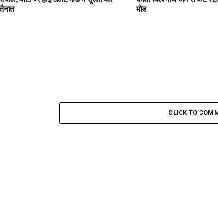
तैनात
मोड
CLICK TO COM