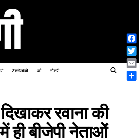
Face
Twitt
यो
टेक्नोलॉजी
धर्म
नौकरी
Email
Share
ी दिखाकर रवाना की
 में ही बीजेपी नेताओं