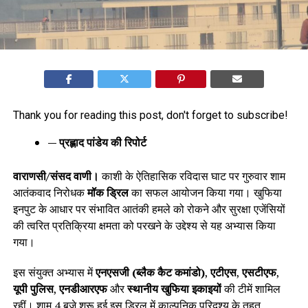
Thank you for reading this post, don't forget to subscribe!
— प्रह्लाद पांडेय की रिपोर्ट
वाराणसी/संसद वाणी।
काशी के ऐतिहासिक रविदास घाट पर गुरुवार शाम
आतंकवाद निरोधक
मॉक ड्रिल
का सफल आयोजन किया गया। खुफिया
इनपुट के आधार पर संभावित आतंकी हमले को रोकने और सुरक्षा एजेंसियों
की त्वरित प्रतिक्रिया क्षमता को परखने के उद्देश्य से यह अभ्यास किया
गया।
इस संयुक्त अभ्यास में
एनएसजी (ब्लैक कैट कमांडो)
,
एटीएस
,
एसटीएफ
,
यूपी पुलिस
,
एनडीआरएफ
और
स्थानीय खुफिया इकाइयों
की टीमें शामिल
रहीं। शाम 4 बजे शुरू हुई इस ड्रिल में काल्पनिक परिदृश्य के तहत