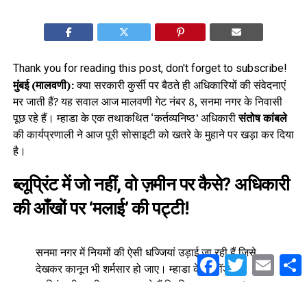
Thank you for reading this post, don't forget to subscribe!
मुंबई (मालवणी):
क्या सरकारी कुर्सी पर बैठते ही अधिकारियों की संवेदनाएं
मर जाती हैं? यह सवाल आज मालवणी गेट नंबर 8, सनमा नगर के निवासी
पूछ रहे हैं। म्हाडा के एक तथाकथित ‘कर्तव्यनिष्ठ’ अधिकारी
संतोष कांबले
की कार्यप्रणाली ने आज पूरी सोसाइटी को खतरे के मुहाने पर खड़ा कर दिया
है।
ब्लूप्रिंट में जो नहीं, वो ज़मीन पर कैसे? अधिकारी
की आँखों पर ‘मलाई’ की पट्टी!
सनमा नगर में नियमों की ऐसी धज्जियां उड़ाई जा रही हैं जिसे
Facebook
Twitter
Email
S
देखकर कानून भी शर्मसार हो जाए। म्हाडा के रिकॉर्ड और
ब्लूप्रिंट चीख-चीख कर कह रहे हैं कि जिस जगह पर 15 साल
पुराना वाटर टैंक है, वहां किसी भी निर्माण की अनुमति नहीं है।