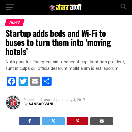
NEWS
Startup adds beds and Wi-Fi to
buses to turn them into ‘moving
hotels’
Nulla pariatur. Excepteur sint occaecat cupidatat non proident,
sunt in culpa qui officia deserunt mollit anim id est laborum.
Facebook
Twitter
Email
Share
Published
9 years ago
on
July 3, 2017
By
SANSAD VANI