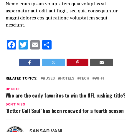
Nemo enim ipsam voluptatem quia voluptas sit
aspernatur aut odit aut fugit, sed quia consequuntur
magni dolores eos qui ratione voluptatem sequi
nesciunt.
Facebook
Twitter
Email
Share
RELATED TOPICS:
BUSES
HOTELS
TECH
WI-FI
UP NEXT
Who are the early favorites to win the NFL rushing title?
DON'T MISS
‘Better Call Saul’ has been renewed for a fourth season
SANSAD VANI