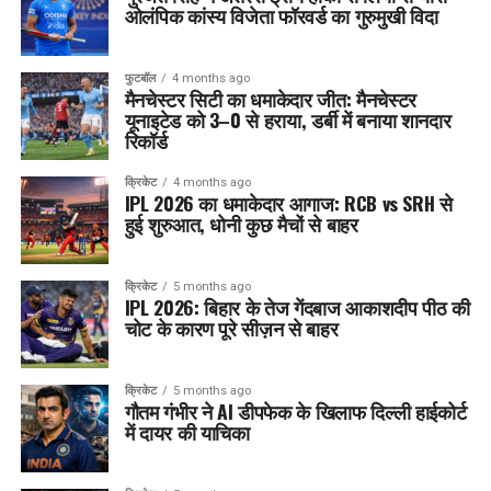
ओलंपिक कांस्य विजेता फॉरवर्ड का गुरुमुखी विदा
फुटबॉल
4 months ago
मैनचेस्टर सिटी का धमाकेदार जीत: मैनचेस्टर
यूनाइटेड को 3–0 से हराया, डर्बी में बनाया शानदार
रिकॉर्ड
क्रिकेट
4 months ago
IPL 2026 का धमाकेदार आगाज: RCB vs SRH से
हुई शुरुआत, धोनी कुछ मैचों से बाहर
क्रिकेट
5 months ago
IPL 2026: बिहार के तेज गेंदबाज आकाशदीप पीठ की
चोट के कारण पूरे सीज़न से बाहर
क्रिकेट
5 months ago
गौतम गंभीर ने AI डीपफेक के खिलाफ दिल्ली हाईकोर्ट
में दायर की याचिका