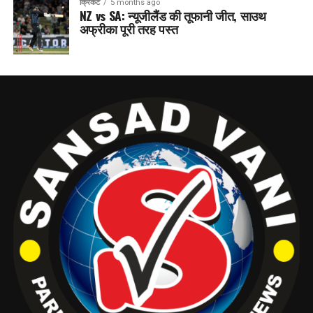
क्रिकेट
5 months ago
NZ vs SA: न्यूजीलैंड की तूफानी जीत, साउथ
अफ्रीका पूरी तरह पस्त