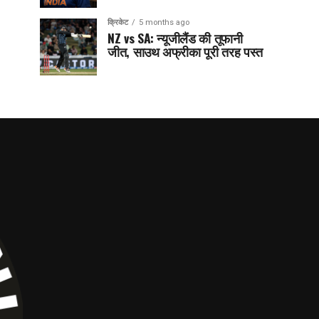
क्रिकेट
5 months ago
NZ vs SA: न्यूजीलैंड की तूफानी
जीत, साउथ अफ्रीका पूरी तरह पस्त