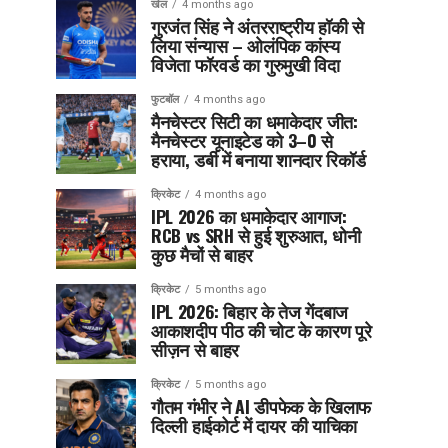
खेल
4 months ago
गुरजंत सिंह ने अंतरराष्ट्रीय हॉकी से
लिया संन्यास – ओलंपिक कांस्य
विजेता फॉरवर्ड का गुरुमुखी विदा
फुटबॉल
4 months ago
मैनचेस्टर सिटी का धमाकेदार जीत:
मैनचेस्टर यूनाइटेड को 3–0 से
हराया, डर्बी में बनाया शानदार रिकॉर्ड
क्रिकेट
4 months ago
IPL 2026 का धमाकेदार आगाज:
RCB vs SRH से हुई शुरुआत, धोनी
कुछ मैचों से बाहर
क्रिकेट
5 months ago
IPL 2026: बिहार के तेज गेंदबाज
आकाशदीप पीठ की चोट के कारण पूरे
सीज़न से बाहर
क्रिकेट
5 months ago
गौतम गंभीर ने AI डीपफेक के खिलाफ
दिल्ली हाईकोर्ट में दायर की याचिका