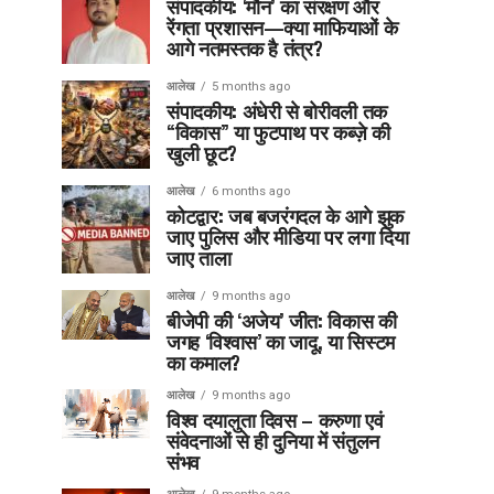
संपादकीय: ‘मौन’ का संरक्षण और
रेंगता प्रशासन—क्या माफियाओं के
आगे नतमस्तक है तंत्र?
आलेख
5 months ago
संपादकीय: अंधेरी से बोरीवली तक
“विकास” या फुटपाथ पर कब्ज़े की
खुली छूट?
आलेख
6 months ago
कोटद्वार: जब बजरंगदल के आगे झुक
जाए पुलिस और मीडिया पर लगा दिया
जाए ताला
आलेख
9 months ago
बीजेपी की ‘अजेय’ जीत: विकास की
जगह ‘विश्वास’ का जादू, या सिस्टम
का कमाल?
आलेख
9 months ago
विश्व दयालुता दिवस – करुणा एवं
संवेदनाओं से ही दुनिया में संतुलन
संभव