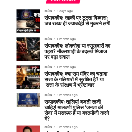
आलेख
6 days ago
संपादकीय: खाकी पर टूटता विश्वास:
जब रक्षक ही जवाबदेही से मुकरने लगें!
आलेख
1 month ago
संपादकीय: लोकसेवा या रसूखदारों का
पहरा? नौकरशाही के बदलते मिजाज
पर बड़ा सवाल
आलेख
1 month ago
संपादकीय: क्या राम मंदिर का चढ़ावा
सत्ता के गलियारों में सुरक्षित है? या
‘सत्ता के संरक्षण में भ्रष्टाचार’
आलेख
3 months ago
सम्पादकीय: तालियां बजती रहनी
चाहिए! मालवणी पुलिस ‘जनता की
सेवा’ में मसरूफ है या बदतमीजी करने
में?
आलेख
3 months ago