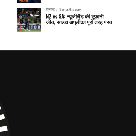
क्रिकेट
5 months ago
NZ vs SA: न्यूजीलैंड की तूफानी
जीत, साउथ अफ्रीका पूरी तरह पस्त