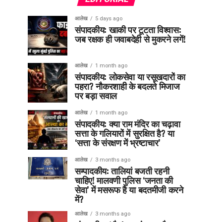
आलेख
5 days ago
संपादकीय: खाकी पर टूटता विश्वास:
जब रक्षक ही जवाबदेही से मुकरने लगें!
आलेख
1 month ago
संपादकीय: लोकसेवा या रसूखदारों का
पहरा? नौकरशाही के बदलते मिजाज
पर बड़ा सवाल
आलेख
1 month ago
संपादकीय: क्या राम मंदिर का चढ़ावा
सत्ता के गलियारों में सुरक्षित है? या
‘सत्ता के संरक्षण में भ्रष्टाचार’
आलेख
3 months ago
सम्पादकीय: तालियां बजती रहनी
चाहिए! मालवणी पुलिस ‘जनता की
सेवा’ में मसरूफ है या बदतमीजी करने
में?
आलेख
3 months ago