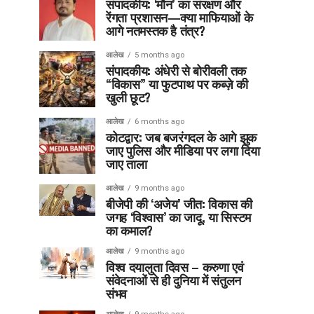
संपादकीय: ‘मौन’ का संरक्षण और
रेंगता प्रशासन—क्या माफियाओं के
आगे नतमस्तक है तंत्र?
आलेख
5 months ago
संपादकीय: अंधेरी से बोरीवली तक
“विकास” या फुटपाथ पर कब्ज़े की
खुली छूट?
आलेख
6 months ago
कोटद्वार: जब बजरंगदल के आगे झुक
जाए पुलिस और मीडिया पर लगा दिया
जाए ताला
आलेख
9 months ago
बीजेपी की ‘अजेय’ जीत: विकास की
जगह ‘विश्वास’ का जादू, या सिस्टम
का कमाल?
आलेख
9 months ago
विश्व दयालुता दिवस – करुणा एवं
संवेदनाओं से ही दुनिया में संतुलन
संभव