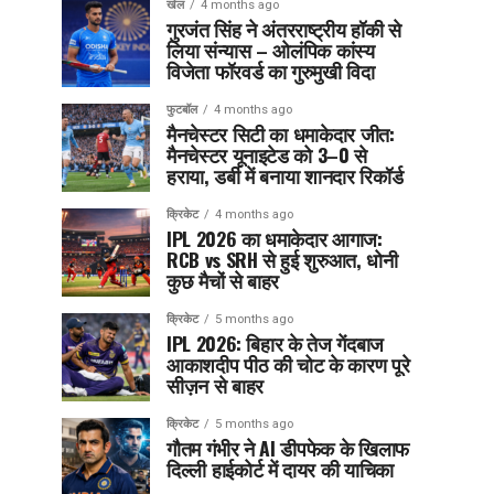
खेल
4 months ago
गुरजंत सिंह ने अंतरराष्ट्रीय हॉकी से
लिया संन्यास – ओलंपिक कांस्य
विजेता फॉरवर्ड का गुरुमुखी विदा
फुटबॉल
4 months ago
मैनचेस्टर सिटी का धमाकेदार जीत:
मैनचेस्टर यूनाइटेड को 3–0 से
हराया, डर्बी में बनाया शानदार रिकॉर्ड
क्रिकेट
4 months ago
IPL 2026 का धमाकेदार आगाज:
RCB vs SRH से हुई शुरुआत, धोनी
कुछ मैचों से बाहर
क्रिकेट
5 months ago
IPL 2026: बिहार के तेज गेंदबाज
आकाशदीप पीठ की चोट के कारण पूरे
सीज़न से बाहर
क्रिकेट
5 months ago
गौतम गंभीर ने AI डीपफेक के खिलाफ
दिल्ली हाईकोर्ट में दायर की याचिका