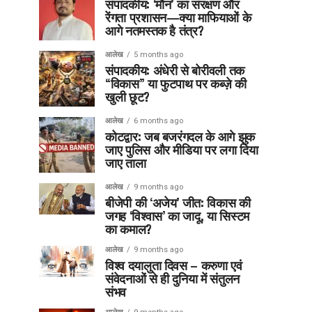
संपादकीय: ‘मौन’ का संरक्षण और
रेंगता प्रशासन—क्या माफियाओं के
आगे नतमस्तक है तंत्र?
आलेख
5 months ago
संपादकीय: अंधेरी से बोरीवली तक
“विकास” या फुटपाथ पर कब्ज़े की
खुली छूट?
आलेख
6 months ago
कोटद्वार: जब बजरंगदल के आगे झुक
जाए पुलिस और मीडिया पर लगा दिया
जाए ताला
आलेख
9 months ago
बीजेपी की ‘अजेय’ जीत: विकास की
जगह ‘विश्वास’ का जादू, या सिस्टम
का कमाल?
आलेख
9 months ago
विश्व दयालुता दिवस – करुणा एवं
संवेदनाओं से ही दुनिया में संतुलन
संभव