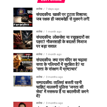
आलेख
7 days ago
संपादकीय: खाकी पर टूटता विश्वास:
जब रक्षक ही जवाबदेही से मुकरने लगें!
आलेख
1 month ago
संपादकीय: लोकसेवा या रसूखदारों का
पहरा? नौकरशाही के बदलते मिजाज
पर बड़ा सवाल
आलेख
1 month ago
संपादकीय: क्या राम मंदिर का चढ़ावा
सत्ता के गलियारों में सुरक्षित है? या
‘सत्ता के संरक्षण में भ्रष्टाचार’
आलेख
3 months ago
सम्पादकीय: तालियां बजती रहनी
चाहिए! मालवणी पुलिस ‘जनता की
सेवा’ में मसरूफ है या बदतमीजी करने
में?
आलेख
3 months ago