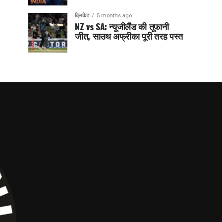
क्रिकेट
5 months ago
NZ vs SA: न्यूजीलैंड की तूफानी
जीत, साउथ अफ्रीका पूरी तरह पस्त