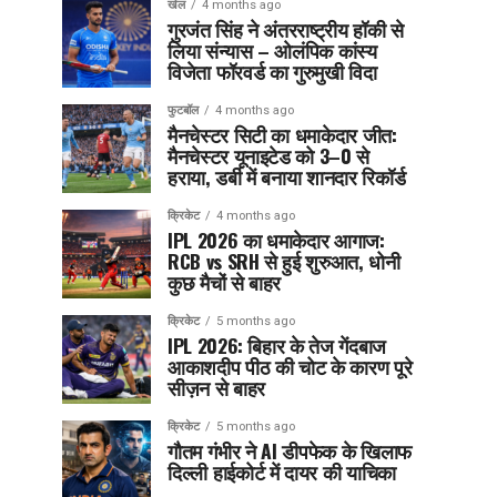
खेल
4 months ago
गुरजंत सिंह ने अंतरराष्ट्रीय हॉकी से
लिया संन्यास – ओलंपिक कांस्य
विजेता फॉरवर्ड का गुरुमुखी विदा
फुटबॉल
4 months ago
मैनचेस्टर सिटी का धमाकेदार जीत:
मैनचेस्टर यूनाइटेड को 3–0 से
हराया, डर्बी में बनाया शानदार रिकॉर्ड
क्रिकेट
4 months ago
IPL 2026 का धमाकेदार आगाज:
RCB vs SRH से हुई शुरुआत, धोनी
कुछ मैचों से बाहर
क्रिकेट
5 months ago
IPL 2026: बिहार के तेज गेंदबाज
आकाशदीप पीठ की चोट के कारण पूरे
सीज़न से बाहर
क्रिकेट
5 months ago
गौतम गंभीर ने AI डीपफेक के खिलाफ
दिल्ली हाईकोर्ट में दायर की याचिका