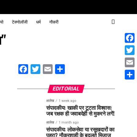
यो
टेक्नोलॉजी
धर्म
नौकरी
ा"
Face
Twitt
Facebook
Twitter
Email
Share
Email
Share
EDITORIAL
आलेख
1 week ago
संपादकीय: खाकी पर टूटता विश्वास:
जब रक्षक ही जवाबदेही से मुकरने लगें!
आलेख
1 month ago
संपादकीय: लोकसेवा या रसूखदारों का
पहरा? नौकरशाही के बदलते मिजाज