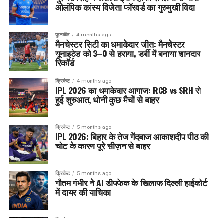
ओलंपिक कांस्य विजेता फॉरवर्ड का गुरुमुखी विदा
फुटबॉल
4 months ago
मैनचेस्टर सिटी का धमाकेदार जीत: मैनचेस्टर
यूनाइटेड को 3–0 से हराया, डर्बी में बनाया शानदार
रिकॉर्ड
क्रिकेट
4 months ago
IPL 2026 का धमाकेदार आगाज: RCB vs SRH से
हुई शुरुआत, धोनी कुछ मैचों से बाहर
क्रिकेट
5 months ago
IPL 2026: बिहार के तेज गेंदबाज आकाशदीप पीठ की
चोट के कारण पूरे सीज़न से बाहर
क्रिकेट
5 months ago
गौतम गंभीर ने AI डीपफेक के खिलाफ दिल्ली हाईकोर्ट
में दायर की याचिका