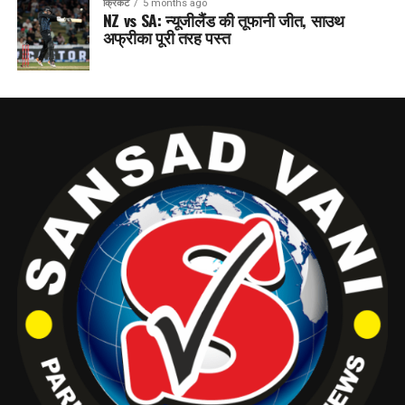
क्रिकेट
5 months ago
NZ vs SA: न्यूजीलैंड की तूफानी जीत, साउथ
अफ्रीका पूरी तरह पस्त