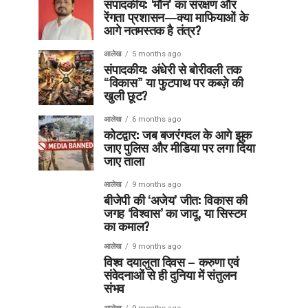
संपादकीय: ‘मौन’ का संरक्षण और
रेंगता प्रशासन—क्या माफियाओं के
आगे नतमस्तक है तंत्र?
आलेख
5 months ago
संपादकीय: अंधेरी से बोरीवली तक
“विकास” या फुटपाथ पर कब्ज़े की
खुली छूट?
आलेख
6 months ago
कोटद्वार: जब बजरंगदल के आगे झुक
जाए पुलिस और मीडिया पर लगा दिया
जाए ताला
आलेख
9 months ago
बीजेपी की ‘अजेय’ जीत: विकास की
जगह ‘विश्वास’ का जादू, या सिस्टम
का कमाल?
आलेख
9 months ago
विश्व दयालुता दिवस – करुणा एवं
संवेदनाओं से ही दुनिया में संतुलन
संभव