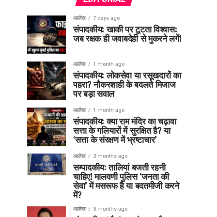
आलेख
7 days ago
संपादकीय: खाकी पर टूटता विश्वास:
जब रक्षक ही जवाबदेही से मुकरने लगें!
आलेख
1 month ago
संपादकीय: लोकसेवा या रसूखदारों का
पहरा? नौकरशाही के बदलते मिजाज
पर बड़ा सवाल
आलेख
1 month ago
संपादकीय: क्या राम मंदिर का चढ़ावा
सत्ता के गलियारों में सुरक्षित है? या
‘सत्ता के संरक्षण में भ्रष्टाचार’
आलेख
3 months ago
सम्पादकीय: तालियां बजती रहनी
चाहिए! मालवणी पुलिस ‘जनता की
सेवा’ में मसरूफ है या बदतमीजी करने
में?
आलेख
3 months ago