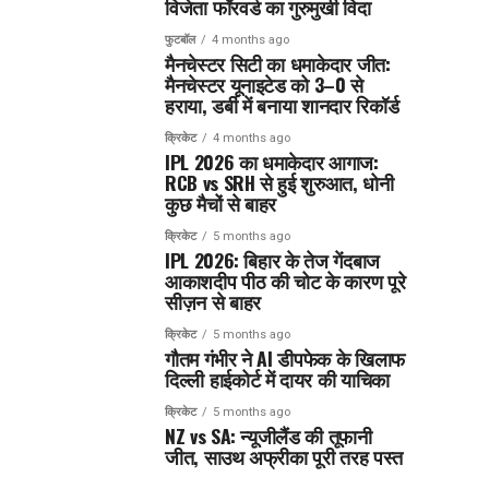
विजेता फॉरवर्ड का गुरुमुखी विदा
फुटबॉल
4 months ago
मैनचेस्टर सिटी का धमाकेदार जीत:
मैनचेस्टर यूनाइटेड को 3–0 से
हराया, डर्बी में बनाया शानदार रिकॉर्ड
क्रिकेट
4 months ago
IPL 2026 का धमाकेदार आगाज:
RCB vs SRH से हुई शुरुआत, धोनी
कुछ मैचों से बाहर
क्रिकेट
5 months ago
IPL 2026: बिहार के तेज गेंदबाज
आकाशदीप पीठ की चोट के कारण पूरे
सीज़न से बाहर
क्रिकेट
5 months ago
गौतम गंभीर ने AI डीपफेक के खिलाफ
दिल्ली हाईकोर्ट में दायर की याचिका
क्रिकेट
5 months ago
NZ vs SA: न्यूजीलैंड की तूफानी
जीत, साउथ अफ्रीका पूरी तरह पस्त