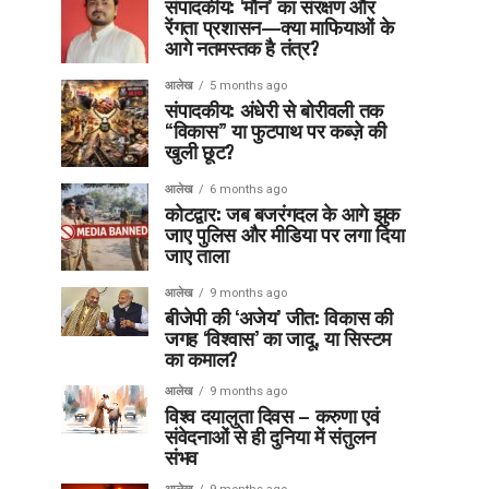
संपादकीय: ‘मौन’ का संरक्षण और
रेंगता प्रशासन—क्या माफियाओं के
आगे नतमस्तक है तंत्र?
आलेख
5 months ago
संपादकीय: अंधेरी से बोरीवली तक
“विकास” या फुटपाथ पर कब्ज़े की
खुली छूट?
आलेख
6 months ago
कोटद्वार: जब बजरंगदल के आगे झुक
जाए पुलिस और मीडिया पर लगा दिया
जाए ताला
आलेख
9 months ago
बीजेपी की ‘अजेय’ जीत: विकास की
जगह ‘विश्वास’ का जादू, या सिस्टम
का कमाल?
आलेख
9 months ago
विश्व दयालुता दिवस – करुणा एवं
संवेदनाओं से ही दुनिया में संतुलन
संभव