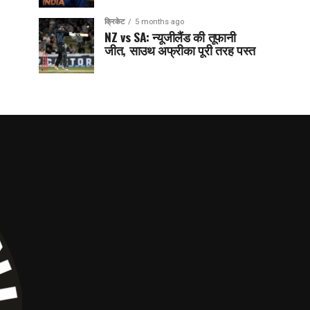
क्रिकेट
5 months ago
NZ vs SA: न्यूजीलैंड की तूफानी
जीत, साउथ अफ्रीका पूरी तरह पस्त