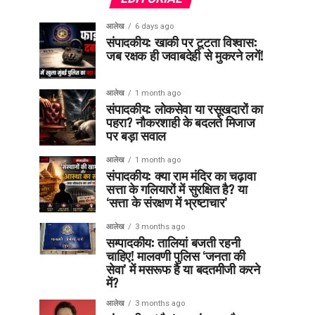
आलेख
6 days ago
संपादकीय: खाकी पर टूटता विश्वास:
जब रक्षक ही जवाबदेही से मुकरने लगें!
आलेख
1 month ago
संपादकीय: लोकसेवा या रसूखदारों का
पहरा? नौकरशाही के बदलते मिजाज
पर बड़ा सवाल
आलेख
1 month ago
संपादकीय: क्या राम मंदिर का चढ़ावा
सत्ता के गलियारों में सुरक्षित है? या
‘सत्ता के संरक्षण में भ्रष्टाचार’
आलेख
3 months ago
सम्पादकीय: तालियां बजती रहनी
चाहिए! मालवणी पुलिस ‘जनता की
सेवा’ में मसरूफ है या बदतमीजी करने
में?
आलेख
3 months ago