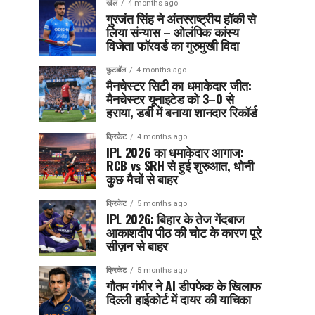
खेल
4 months ago
गुरजंत सिंह ने अंतरराष्ट्रीय हॉकी से
लिया संन्यास – ओलंपिक कांस्य
विजेता फॉरवर्ड का गुरुमुखी विदा
फुटबॉल
4 months ago
मैनचेस्टर सिटी का धमाकेदार जीत:
मैनचेस्टर यूनाइटेड को 3–0 से
हराया, डर्बी में बनाया शानदार रिकॉर्ड
क्रिकेट
4 months ago
IPL 2026 का धमाकेदार आगाज:
RCB vs SRH से हुई शुरुआत, धोनी
कुछ मैचों से बाहर
क्रिकेट
5 months ago
IPL 2026: बिहार के तेज गेंदबाज
आकाशदीप पीठ की चोट के कारण पूरे
सीज़न से बाहर
क्रिकेट
5 months ago
गौतम गंभीर ने AI डीपफेक के खिलाफ
दिल्ली हाईकोर्ट में दायर की याचिका