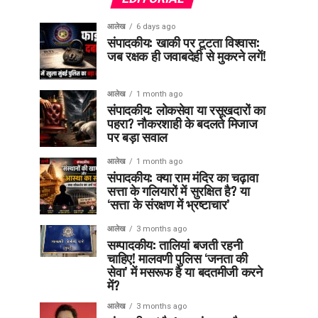
आलेख
6 days ago
संपादकीय: खाकी पर टूटता विश्वास:
जब रक्षक ही जवाबदेही से मुकरने लगें!
आलेख
1 month ago
संपादकीय: लोकसेवा या रसूखदारों का
पहरा? नौकरशाही के बदलते मिजाज
पर बड़ा सवाल
आलेख
1 month ago
संपादकीय: क्या राम मंदिर का चढ़ावा
सत्ता के गलियारों में सुरक्षित है? या
‘सत्ता के संरक्षण में भ्रष्टाचार’
आलेख
3 months ago
सम्पादकीय: तालियां बजती रहनी
चाहिए! मालवणी पुलिस ‘जनता की
सेवा’ में मसरूफ है या बदतमीजी करने
में?
आलेख
3 months ago