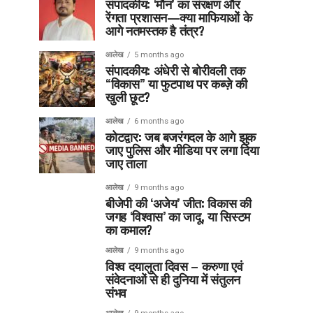
संपादकीय: ‘मौन’ का संरक्षण और
रेंगता प्रशासन—क्या माफियाओं के
आगे नतमस्तक है तंत्र?
आलेख
5 months ago
संपादकीय: अंधेरी से बोरीवली तक
“विकास” या फुटपाथ पर कब्ज़े की
खुली छूट?
आलेख
6 months ago
कोटद्वार: जब बजरंगदल के आगे झुक
जाए पुलिस और मीडिया पर लगा दिया
जाए ताला
आलेख
9 months ago
बीजेपी की ‘अजेय’ जीत: विकास की
जगह ‘विश्वास’ का जादू, या सिस्टम
का कमाल?
आलेख
9 months ago
विश्व दयालुता दिवस – करुणा एवं
संवेदनाओं से ही दुनिया में संतुलन
संभव