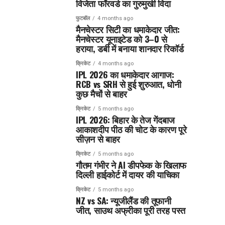
विजेता फॉरवर्ड का गुरुमुखी विदा
फुटबॉल
4 months ago
मैनचेस्टर सिटी का धमाकेदार जीत:
मैनचेस्टर यूनाइटेड को 3–0 से
हराया, डर्बी में बनाया शानदार रिकॉर्ड
क्रिकेट
4 months ago
IPL 2026 का धमाकेदार आगाज:
RCB vs SRH से हुई शुरुआत, धोनी
कुछ मैचों से बाहर
क्रिकेट
5 months ago
IPL 2026: बिहार के तेज गेंदबाज
आकाशदीप पीठ की चोट के कारण पूरे
सीज़न से बाहर
क्रिकेट
5 months ago
गौतम गंभीर ने AI डीपफेक के खिलाफ
दिल्ली हाईकोर्ट में दायर की याचिका
क्रिकेट
5 months ago
NZ vs SA: न्यूजीलैंड की तूफानी
जीत, साउथ अफ्रीका पूरी तरह पस्त