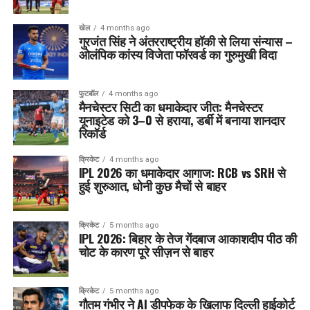
खेल
4 months ago
गुरजंत सिंह ने अंतरराष्ट्रीय हॉकी से लिया संन्यास –
ओलंपिक कांस्य विजेता फॉरवर्ड का गुरुमुखी विदा
फुटबॉल
4 months ago
मैनचेस्टर सिटी का धमाकेदार जीत: मैनचेस्टर
यूनाइटेड को 3–0 से हराया, डर्बी में बनाया शानदार
रिकॉर्ड
क्रिकेट
4 months ago
IPL 2026 का धमाकेदार आगाज: RCB vs SRH से
हुई शुरुआत, धोनी कुछ मैचों से बाहर
क्रिकेट
5 months ago
IPL 2026: बिहार के तेज गेंदबाज आकाशदीप पीठ की
चोट के कारण पूरे सीज़न से बाहर
क्रिकेट
5 months ago
गौतम गंभीर ने AI डीपफेक के खिलाफ दिल्ली हाईकोर्ट