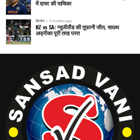
में दायर की याचिका
क्रिकेट
5 months ago
NZ vs SA: न्यूजीलैंड की तूफानी जीत, साउथ
अफ्रीका पूरी तरह पस्त