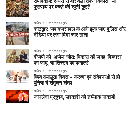
संपादकीय: अंधेरी से बोरीवली तक “विकास” या
फुटपाथ पर कब्ज़े की खुली छूट?
आलेख
6 months ago
कोटद्वार: जब बजरंगदल के आगे झुक जाए पुलिस और
मीडिया पर लगा दिया जाए ताला
आलेख
9 months ago
बीजेपी की ‘अजेय’ जीत: विकास की जगह ‘विश्वास’
का जादू, या सिस्टम का कमाल?
आलेख
9 months ago
विश्व दयालुता दिवस – करुणा एवं संवेदनाओं से ही
दुनिया में संतुलन संभव
आलेख
9 months ago
जानलेवा प्रदूषण, सरकारों की शर्मनाक नाकामी