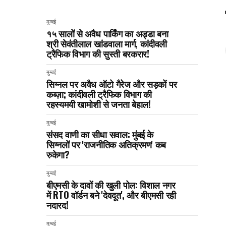
मुम्बई
१५ सालों से अवैध पार्किंग का अड्डा बना
श्री सेवंतीलाल खांडवाला मार्ग, कांदीवली
ट्रैफिक विभाग की सुस्ती बरकरार!
मुम्बई
सिग्नल पर अवैध ऑटो गैरेज और सड़कों पर
कब्ज़ा; कांदीवली ट्रैफिक विभाग की
रहस्यमयी खामोशी से जनता बेहाल!
मुम्बई
संसद वाणी का सीधा सवाल: मुंबई के
सिग्नलों पर 'राजनीतिक अतिक्रमण' कब
रुकेगा?
मुम्बई
बीएमसी के दावों की खुली पोल: विशाल नगर
में RTO वॉर्डन बने 'देवदूत', और बीएमसी रही
नदारद!
मुम्बई