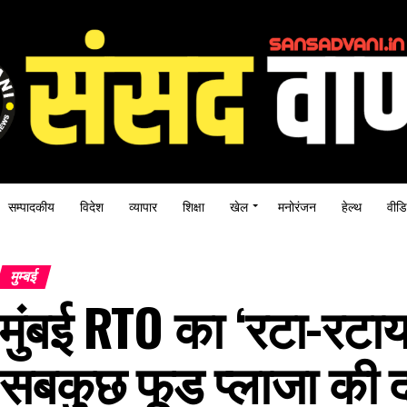
सम्पादकीय
विदेश
व्यापार
शिक्षा
खेल
मनोरंजन
हेल्थ
वीडि
मुम्बई
मुंबई RTO का ‘रटा-रटा
सबकुछ फूड प्लाजा की द