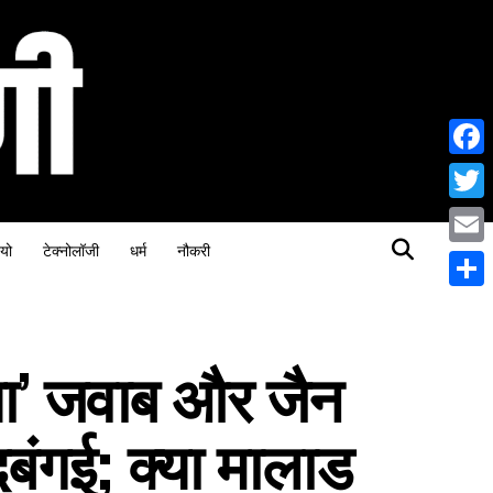
Face
Twitt
यो
टेक्नोलॉजी
धर्म
नौकरी
Email
Share
या’ जवाब और जैन
बंगई; क्या मालाड