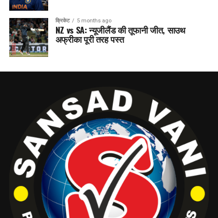
क्रिकेट
5 months ago
NZ vs SA: न्यूजीलैंड की तूफानी जीत, साउथ
अफ्रीका पूरी तरह पस्त