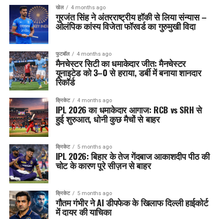
खेल
4 months ago
गुरजंत सिंह ने अंतरराष्ट्रीय हॉकी से लिया संन्यास –
ओलंपिक कांस्य विजेता फॉरवर्ड का गुरुमुखी विदा
फुटबॉल
4 months ago
मैनचेस्टर सिटी का धमाकेदार जीत: मैनचेस्टर
यूनाइटेड को 3–0 से हराया, डर्बी में बनाया शानदार
रिकॉर्ड
क्रिकेट
4 months ago
IPL 2026 का धमाकेदार आगाज: RCB vs SRH से
हुई शुरुआत, धोनी कुछ मैचों से बाहर
क्रिकेट
5 months ago
IPL 2026: बिहार के तेज गेंदबाज आकाशदीप पीठ की
चोट के कारण पूरे सीज़न से बाहर
क्रिकेट
5 months ago
गौतम गंभीर ने AI डीपफेक के खिलाफ दिल्ली हाईकोर्ट
में दायर की याचिका