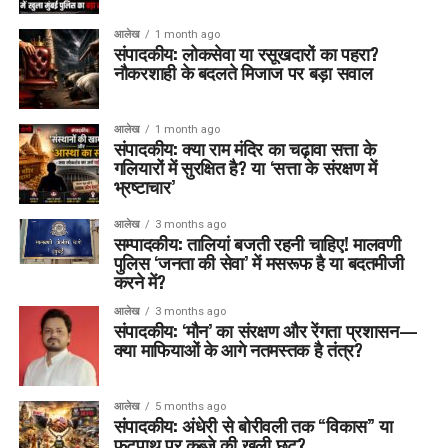
आलेख
1 month ago
संपादकीय: लोकसेवा या रसूखदारों का पहरा?
नौकरशाही के बदलते मिजाज पर बड़ा सवाल
आलेख
1 month ago
संपादकीय: क्या राम मंदिर का चढ़ावा सत्ता के
गलियारों में सुरक्षित है? या ‘सत्ता के संरक्षण में
भ्रष्टाचार’
आलेख
3 months ago
सम्पादकीय: तालियां बजती रहनी चाहिए! मालवणी
पुलिस ‘जनता की सेवा’ में मसरूफ है या बदतमीजी
करने में?
आलेख
3 months ago
संपादकीय: ‘मौन’ का संरक्षण और रेंगता प्रशासन—
क्या माफियाओं के आगे नतमस्तक है तंत्र?
आलेख
5 months ago
संपादकीय: अंधेरी से बोरीवली तक “विकास” या
फुटपाथ पर कब्ज़े की खुली छूट?