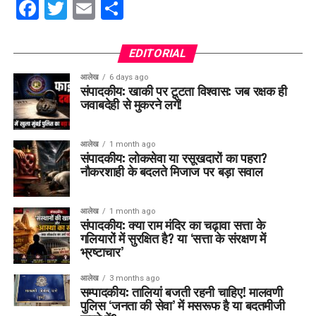
Facebook
Twitter
Email
Share
EDITORIAL
आलेख
6 days ago
संपादकीय: खाकी पर टूटता विश्वास: जब रक्षक ही
जवाबदेही से मुकरने लगें!
आलेख
1 month ago
संपादकीय: लोकसेवा या रसूखदारों का पहरा?
नौकरशाही के बदलते मिजाज पर बड़ा सवाल
आलेख
1 month ago
संपादकीय: क्या राम मंदिर का चढ़ावा सत्ता के
गलियारों में सुरक्षित है? या ‘सत्ता के संरक्षण में
भ्रष्टाचार’
आलेख
3 months ago
सम्पादकीय: तालियां बजती रहनी चाहिए! मालवणी
पुलिस ‘जनता की सेवा’ में मसरूफ है या बदतमीजी