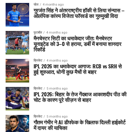
खेल
4 months ago
गुरजंत सिंह ने अंतरराष्ट्रीय हॉकी से लिया संन्यास –
ओलंपिक कांस्य विजेता फॉरवर्ड का गुरुमुखी विदा
फुटबॉल
4 months ago
मैनचेस्टर सिटी का धमाकेदार जीत: मैनचेस्टर
यूनाइटेड को 3–0 से हराया, डर्बी में बनाया शानदार
रिकॉर्ड
क्रिकेट
4 months ago
IPL 2026 का धमाकेदार आगाज: RCB vs SRH से
हुई शुरुआत, धोनी कुछ मैचों से बाहर
क्रिकेट
5 months ago
IPL 2026: बिहार के तेज गेंदबाज आकाशदीप पीठ की
चोट के कारण पूरे सीज़न से बाहर
क्रिकेट
5 months ago
गौतम गंभीर ने AI डीपफेक के खिलाफ दिल्ली हाईकोर्ट
में दायर की याचिका