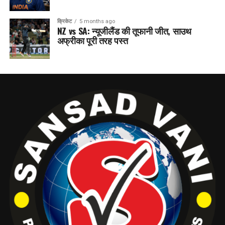
क्रिकेट
5 months ago
NZ vs SA: न्यूजीलैंड की तूफानी जीत, साउथ
अफ्रीका पूरी तरह पस्त