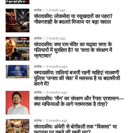
आलेख
1 month ago
संपादकीय: लोकसेवा या रसूखदारों का पहरा?
नौकरशाही के बदलते मिजाज पर बड़ा सवाल
आलेख
1 month ago
संपादकीय: क्या राम मंदिर का चढ़ावा सत्ता के
गलियारों में सुरक्षित है? या ‘सत्ता के संरक्षण में
भ्रष्टाचार’
आलेख
3 months ago
सम्पादकीय: तालियां बजती रहनी चाहिए! मालवणी
पुलिस ‘जनता की सेवा’ में मसरूफ है या बदतमीजी
करने में?
आलेख
3 months ago
संपादकीय: ‘मौन’ का संरक्षण और रेंगता प्रशासन—
क्या माफियाओं के आगे नतमस्तक है तंत्र?
आलेख
5 months ago
संपादकीय: अंधेरी से बोरीवली तक “विकास” या
फुटपाथ पर कब्ज़े की खुली छूट?