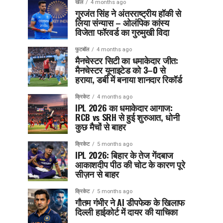
खेल
4 months ago
गुरजंत सिंह ने अंतरराष्ट्रीय हॉकी से
लिया संन्यास – ओलंपिक कांस्य
विजेता फॉरवर्ड का गुरुमुखी विदा
फुटबॉल
4 months ago
मैनचेस्टर सिटी का धमाकेदार जीत:
मैनचेस्टर यूनाइटेड को 3–0 से
हराया, डर्बी में बनाया शानदार रिकॉर्ड
क्रिकेट
4 months ago
IPL 2026 का धमाकेदार आगाज:
RCB vs SRH से हुई शुरुआत, धोनी
कुछ मैचों से बाहर
क्रिकेट
5 months ago
IPL 2026: बिहार के तेज गेंदबाज
आकाशदीप पीठ की चोट के कारण पूरे
सीज़न से बाहर
क्रिकेट
5 months ago
गौतम गंभीर ने AI डीपफेक के खिलाफ
दिल्ली हाईकोर्ट में दायर की याचिका