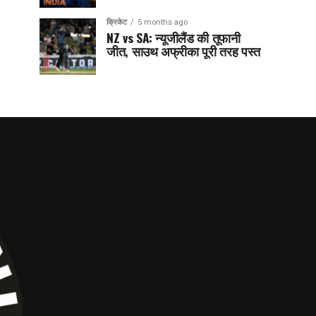
क्रिकेट
5 months ago
NZ vs SA: न्यूजीलैंड की तूफानी
जीत, साउथ अफ्रीका पूरी तरह पस्त