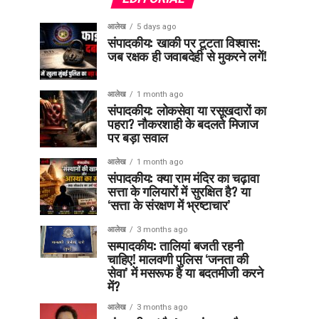
आलेख
5 days ago
संपादकीय: खाकी पर टूटता विश्वास:
जब रक्षक ही जवाबदेही से मुकरने लगें!
आलेख
1 month ago
संपादकीय: लोकसेवा या रसूखदारों का
पहरा? नौकरशाही के बदलते मिजाज
पर बड़ा सवाल
आलेख
1 month ago
संपादकीय: क्या राम मंदिर का चढ़ावा
सत्ता के गलियारों में सुरक्षित है? या
‘सत्ता के संरक्षण में भ्रष्टाचार’
आलेख
3 months ago
सम्पादकीय: तालियां बजती रहनी
चाहिए! मालवणी पुलिस ‘जनता की
सेवा’ में मसरूफ है या बदतमीजी करने
में?
आलेख
3 months ago