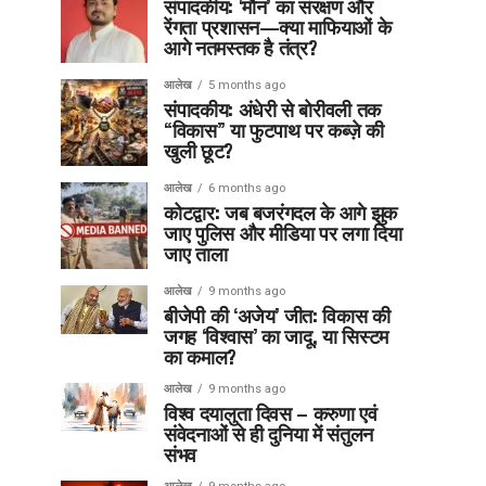
संपादकीय: ‘मौन’ का संरक्षण और
रेंगता प्रशासन—क्या माफियाओं के
आगे नतमस्तक है तंत्र?
आलेख
5 months ago
संपादकीय: अंधेरी से बोरीवली तक
“विकास” या फुटपाथ पर कब्ज़े की
खुली छूट?
आलेख
6 months ago
कोटद्वार: जब बजरंगदल के आगे झुक
जाए पुलिस और मीडिया पर लगा दिया
जाए ताला
आलेख
9 months ago
बीजेपी की ‘अजेय’ जीत: विकास की
जगह ‘विश्वास’ का जादू, या सिस्टम
का कमाल?
आलेख
9 months ago
विश्व दयालुता दिवस – करुणा एवं
संवेदनाओं से ही दुनिया में संतुलन
संभव