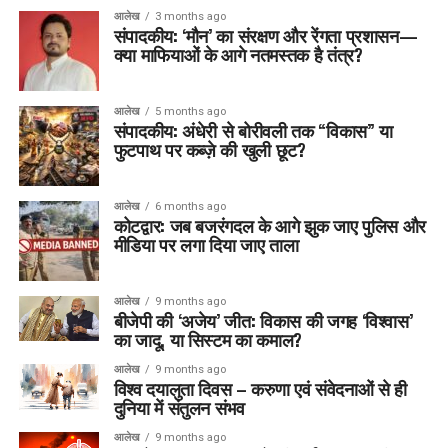
आलेख
3 months ago
संपादकीय: ‘मौन’ का संरक्षण और रेंगता प्रशासन—
क्या माफियाओं के आगे नतमस्तक है तंत्र?
आलेख
5 months ago
संपादकीय: अंधेरी से बोरीवली तक “विकास” या
फुटपाथ पर कब्ज़े की खुली छूट?
आलेख
6 months ago
कोटद्वार: जब बजरंगदल के आगे झुक जाए पुलिस और
मीडिया पर लगा दिया जाए ताला
आलेख
9 months ago
बीजेपी की ‘अजेय’ जीत: विकास की जगह ‘विश्वास’
का जादू, या सिस्टम का कमाल?
आलेख
9 months ago
विश्व दयालुता दिवस – करुणा एवं संवेदनाओं से ही
दुनिया में संतुलन संभव
आलेख
9 months ago