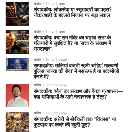
आलेख
1 month ago
संपादकीय: लोकसेवा या रसूखदारों का पहरा?
नौकरशाही के बदलते मिजाज पर बड़ा सवाल
आलेख
1 month ago
संपादकीय: क्या राम मंदिर का चढ़ावा सत्ता के
गलियारों में सुरक्षित है? या ‘सत्ता के संरक्षण में
भ्रष्टाचार’
आलेख
3 months ago
सम्पादकीय: तालियां बजती रहनी चाहिए! मालवणी
पुलिस ‘जनता की सेवा’ में मसरूफ है या बदतमीजी
करने में?
आलेख
3 months ago
संपादकीय: ‘मौन’ का संरक्षण और रेंगता प्रशासन—
क्या माफियाओं के आगे नतमस्तक है तंत्र?
आलेख
5 months ago
संपादकीय: अंधेरी से बोरीवली तक “विकास” या
फुटपाथ पर कब्ज़े की खुली छूट?