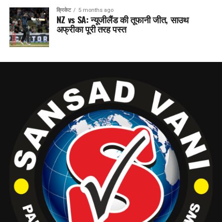
क्रिकेट
5 months ago
NZ vs SA: न्यूजीलैंड की तूफानी जीत, साउथ
अफ्रीका पूरी तरह पस्त