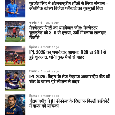
गुरजंत सिंह ने अंतरराष्ट्रीय हॉकी से लिया संन्यास –
ओलंपिक कांस्य विजेता फॉरवर्ड का गुरुमुखी विदा
फुटबॉल
4 months ago
मैनचेस्टर सिटी का धमाकेदार जीत: मैनचेस्टर
यूनाइटेड को 3–0 से हराया, डर्बी में बनाया शानदार
रिकॉर्ड
क्रिकेट
4 months ago
IPL 2026 का धमाकेदार आगाज: RCB vs SRH से
हुई शुरुआत, धोनी कुछ मैचों से बाहर
क्रिकेट
5 months ago
IPL 2026: बिहार के तेज गेंदबाज आकाशदीप पीठ की
चोट के कारण पूरे सीज़न से बाहर
क्रिकेट
5 months ago
गौतम गंभीर ने AI डीपफेक के खिलाफ दिल्ली हाईकोर्ट
में दायर की याचिका