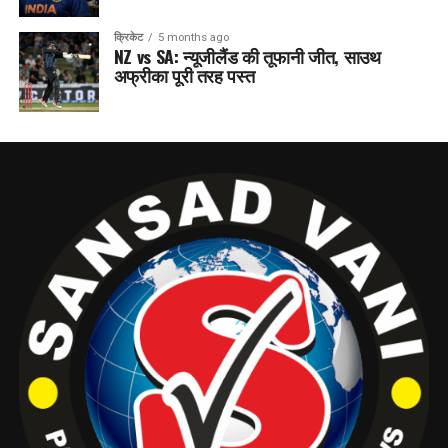
क्रिकेट
5 months ago
NZ vs SA: न्यूजीलैंड की तूफानी जीत, साउथ
अफ्रीका पूरी तरह पस्त