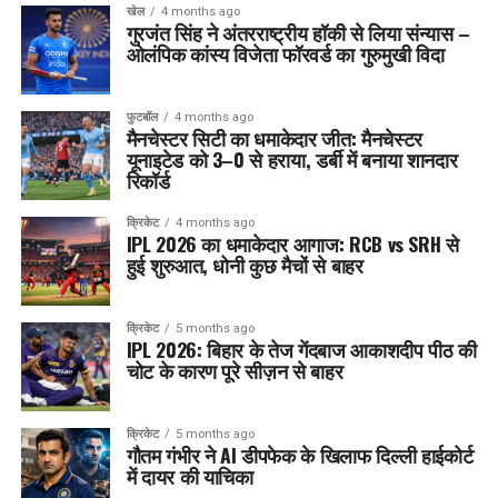
खेल
4 months ago
गुरजंत सिंह ने अंतरराष्ट्रीय हॉकी से लिया संन्यास –
ओलंपिक कांस्य विजेता फॉरवर्ड का गुरुमुखी विदा
फुटबॉल
4 months ago
मैनचेस्टर सिटी का धमाकेदार जीत: मैनचेस्टर
यूनाइटेड को 3–0 से हराया, डर्बी में बनाया शानदार
रिकॉर्ड
क्रिकेट
4 months ago
IPL 2026 का धमाकेदार आगाज: RCB vs SRH से
हुई शुरुआत, धोनी कुछ मैचों से बाहर
क्रिकेट
5 months ago
IPL 2026: बिहार के तेज गेंदबाज आकाशदीप पीठ की
चोट के कारण पूरे सीज़न से बाहर
क्रिकेट
5 months ago
गौतम गंभीर ने AI डीपफेक के खिलाफ दिल्ली हाईकोर्ट
में दायर की याचिका