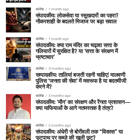
आलेख
1 month ago
संपादकीय: लोकसेवा या रसूखदारों का पहरा?
नौकरशाही के बदलते मिजाज पर बड़ा सवाल
आलेख
1 month ago
संपादकीय: क्या राम मंदिर का चढ़ावा सत्ता के
गलियारों में सुरक्षित है? या ‘सत्ता के संरक्षण में
भ्रष्टाचार’
आलेख
3 months ago
सम्पादकीय: तालियां बजती रहनी चाहिए! मालवणी
पुलिस ‘जनता की सेवा’ में मसरूफ है या बदतमीजी
करने में?
आलेख
3 months ago
संपादकीय: ‘मौन’ का संरक्षण और रेंगता प्रशासन—
क्या माफियाओं के आगे नतमस्तक है तंत्र?
आलेख
5 months ago
संपादकीय: अंधेरी से बोरीवली तक “विकास” या
फुटपाथ पर कब्ज़े की खुली छूट?