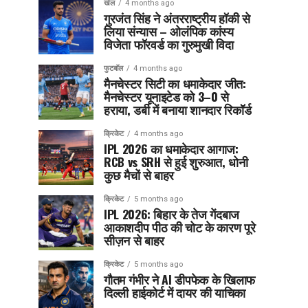
खेल
4 months ago
गुरजंत सिंह ने अंतरराष्ट्रीय हॉकी से
लिया संन्यास – ओलंपिक कांस्य
विजेता फॉरवर्ड का गुरुमुखी विदा
फुटबॉल
4 months ago
मैनचेस्टर सिटी का धमाकेदार जीत:
मैनचेस्टर यूनाइटेड को 3–0 से
हराया, डर्बी में बनाया शानदार रिकॉर्ड
क्रिकेट
4 months ago
IPL 2026 का धमाकेदार आगाज:
RCB vs SRH से हुई शुरुआत, धोनी
कुछ मैचों से बाहर
क्रिकेट
5 months ago
IPL 2026: बिहार के तेज गेंदबाज
आकाशदीप पीठ की चोट के कारण पूरे
सीज़न से बाहर
क्रिकेट
5 months ago
गौतम गंभीर ने AI डीपफेक के खिलाफ
दिल्ली हाईकोर्ट में दायर की याचिका