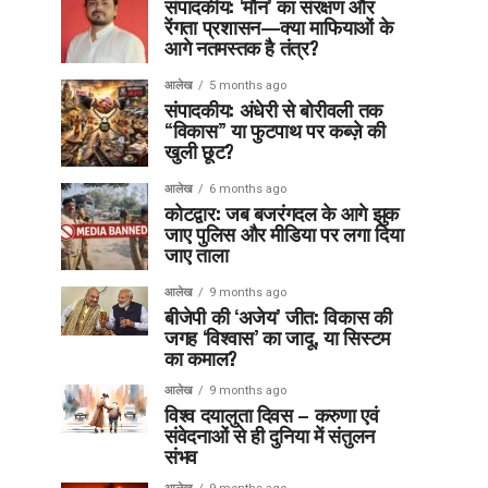
संपादकीय: ‘मौन’ का संरक्षण और
रेंगता प्रशासन—क्या माफियाओं के
आगे नतमस्तक है तंत्र?
आलेख
5 months ago
संपादकीय: अंधेरी से बोरीवली तक
“विकास” या फुटपाथ पर कब्ज़े की
खुली छूट?
आलेख
6 months ago
कोटद्वार: जब बजरंगदल के आगे झुक
जाए पुलिस और मीडिया पर लगा दिया
जाए ताला
आलेख
9 months ago
बीजेपी की ‘अजेय’ जीत: विकास की
जगह ‘विश्वास’ का जादू, या सिस्टम
का कमाल?
आलेख
9 months ago
विश्व दयालुता दिवस – करुणा एवं
संवेदनाओं से ही दुनिया में संतुलन
संभव