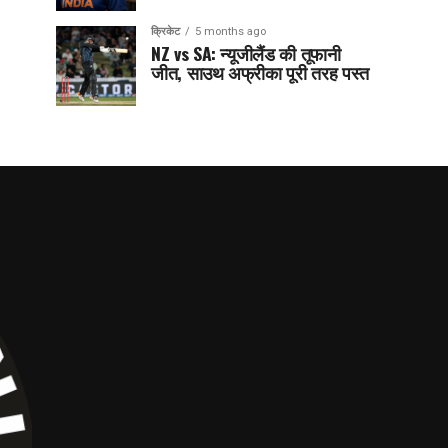
क्रिकेट
5 months ago
NZ vs SA: न्यूजीलैंड की तूफानी
जीत, साउथ अफ्रीका पूरी तरह पस्त