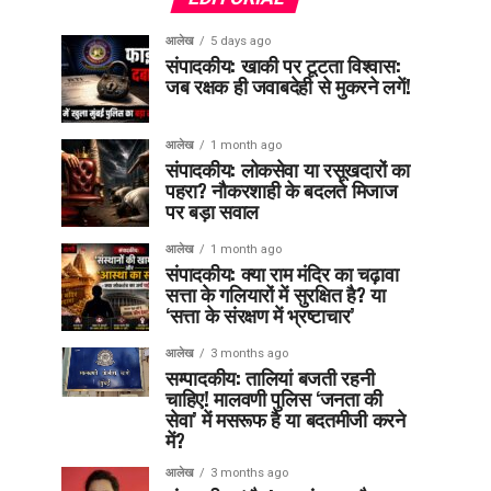
आलेख
5 days ago
संपादकीय: खाकी पर टूटता विश्वास:
जब रक्षक ही जवाबदेही से मुकरने लगें!
आलेख
1 month ago
संपादकीय: लोकसेवा या रसूखदारों का
पहरा? नौकरशाही के बदलते मिजाज
पर बड़ा सवाल
आलेख
1 month ago
संपादकीय: क्या राम मंदिर का चढ़ावा
सत्ता के गलियारों में सुरक्षित है? या
‘सत्ता के संरक्षण में भ्रष्टाचार’
आलेख
3 months ago
सम्पादकीय: तालियां बजती रहनी
चाहिए! मालवणी पुलिस ‘जनता की
सेवा’ में मसरूफ है या बदतमीजी करने
में?
आलेख
3 months ago