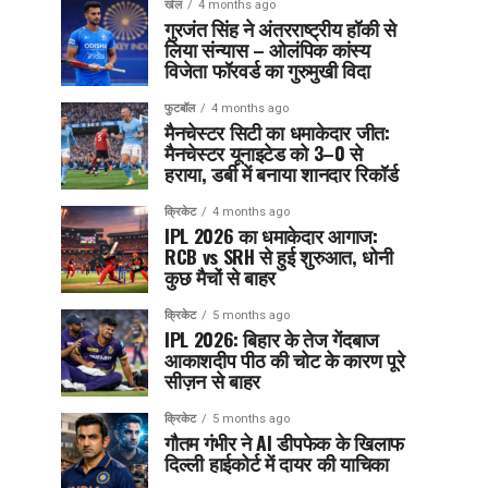
खेल
4 months ago
गुरजंत सिंह ने अंतरराष्ट्रीय हॉकी से
लिया संन्यास – ओलंपिक कांस्य
विजेता फॉरवर्ड का गुरुमुखी विदा
फुटबॉल
4 months ago
मैनचेस्टर सिटी का धमाकेदार जीत:
मैनचेस्टर यूनाइटेड को 3–0 से
हराया, डर्बी में बनाया शानदार रिकॉर्ड
क्रिकेट
4 months ago
IPL 2026 का धमाकेदार आगाज:
RCB vs SRH से हुई शुरुआत, धोनी
कुछ मैचों से बाहर
क्रिकेट
5 months ago
IPL 2026: बिहार के तेज गेंदबाज
आकाशदीप पीठ की चोट के कारण पूरे
सीज़न से बाहर
क्रिकेट
5 months ago
गौतम गंभीर ने AI डीपफेक के खिलाफ
दिल्ली हाईकोर्ट में दायर की याचिका