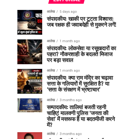
आलेख
5 days ago
संपादकीय: खाकी पर टूटता विश्वास:
जब रक्षक ही जवाबदेही से मुकरने लगें!
आलेख
1 month ago
संपादकीय: लोकसेवा या रसूखदारों का
पहरा? नौकरशाही के बदलते मिजाज
पर बड़ा सवाल
आलेख
1 month ago
संपादकीय: क्या राम मंदिर का चढ़ावा
सत्ता के गलियारों में सुरक्षित है? या
‘सत्ता के संरक्षण में भ्रष्टाचार’
आलेख
3 months ago
सम्पादकीय: तालियां बजती रहनी
चाहिए! मालवणी पुलिस ‘जनता की
सेवा’ में मसरूफ है या बदतमीजी करने
में?
आलेख
3 months ago