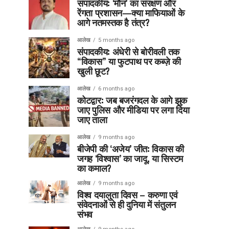
संपादकीय: ‘मौन’ का संरक्षण और
रेंगता प्रशासन—क्या माफियाओं के
आगे नतमस्तक है तंत्र?
आलेख
5 months ago
संपादकीय: अंधेरी से बोरीवली तक
“विकास” या फुटपाथ पर कब्ज़े की
खुली छूट?
आलेख
6 months ago
कोटद्वार: जब बजरंगदल के आगे झुक
जाए पुलिस और मीडिया पर लगा दिया
जाए ताला
आलेख
9 months ago
बीजेपी की ‘अजेय’ जीत: विकास की
जगह ‘विश्वास’ का जादू, या सिस्टम
का कमाल?
आलेख
9 months ago
विश्व दयालुता दिवस – करुणा एवं
संवेदनाओं से ही दुनिया में संतुलन
संभव