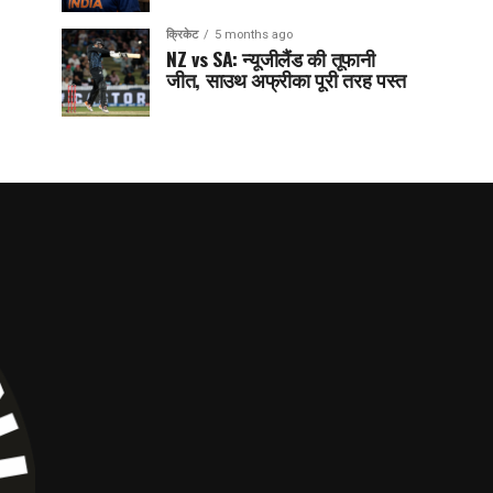
क्रिकेट
5 months ago
NZ vs SA: न्यूजीलैंड की तूफानी
जीत, साउथ अफ्रीका पूरी तरह पस्त