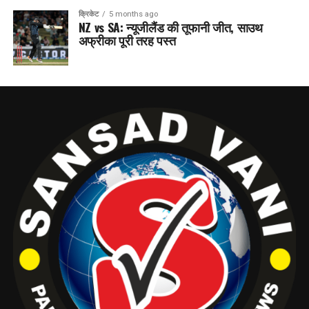
क्रिकेट
5 months ago
NZ vs SA: न्यूजीलैंड की तूफानी जीत, साउथ
अफ्रीका पूरी तरह पस्त