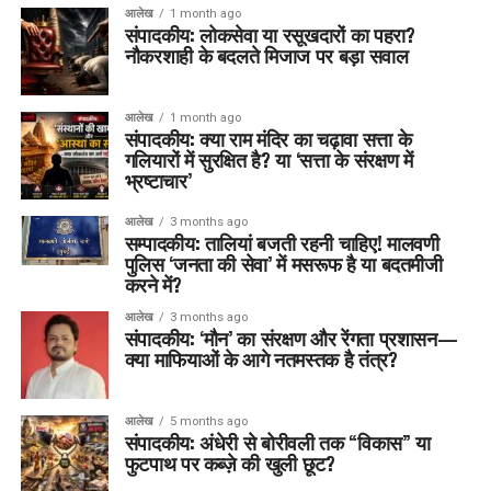
आलेख
1 month ago
संपादकीय: लोकसेवा या रसूखदारों का पहरा?
नौकरशाही के बदलते मिजाज पर बड़ा सवाल
आलेख
1 month ago
संपादकीय: क्या राम मंदिर का चढ़ावा सत्ता के
गलियारों में सुरक्षित है? या ‘सत्ता के संरक्षण में
भ्रष्टाचार’
आलेख
3 months ago
सम्पादकीय: तालियां बजती रहनी चाहिए! मालवणी
पुलिस ‘जनता की सेवा’ में मसरूफ है या बदतमीजी
करने में?
आलेख
3 months ago
संपादकीय: ‘मौन’ का संरक्षण और रेंगता प्रशासन—
क्या माफियाओं के आगे नतमस्तक है तंत्र?
आलेख
5 months ago
संपादकीय: अंधेरी से बोरीवली तक “विकास” या
फुटपाथ पर कब्ज़े की खुली छूट?