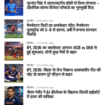
गुरजंत सिंह ने अंतरराष्ट्रीय हॉकी से लिया संन्यास –
ओलंपिक कांस्य विजेता फॉरवर्ड का गुरुमुखी विदा
फुटबॉल
4 months ago
मैनचेस्टर सिटी का धमाकेदार जीत: मैनचेस्टर
यूनाइटेड को 3–0 से हराया, डर्बी में बनाया शानदार
रिकॉर्ड
क्रिकेट
4 months ago
IPL 2026 का धमाकेदार आगाज: RCB vs SRH से
हुई शुरुआत, धोनी कुछ मैचों से बाहर
क्रिकेट
5 months ago
IPL 2026: बिहार के तेज गेंदबाज आकाशदीप पीठ की
चोट के कारण पूरे सीज़न से बाहर
क्रिकेट
5 months ago
गौतम गंभीर ने AI डीपफेक के खिलाफ दिल्ली हाईकोर्ट
में दायर की याचिका