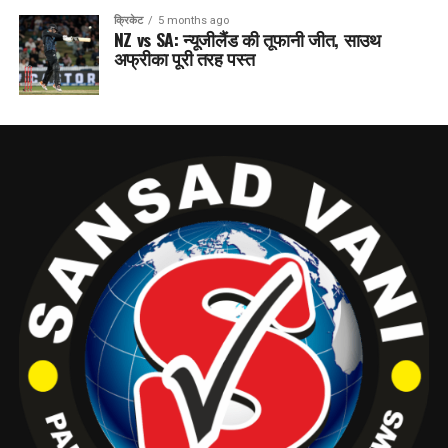
क्रिकेट
5 months ago
NZ vs SA: न्यूजीलैंड की तूफानी जीत, साउथ
अफ्रीका पूरी तरह पस्त