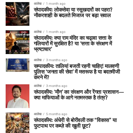
आलेख
1 month ago
संपादकीय: लोकसेवा या रसूखदारों का पहरा?
नौकरशाही के बदलते मिजाज पर बड़ा सवाल
आलेख
1 month ago
संपादकीय: क्या राम मंदिर का चढ़ावा सत्ता के
गलियारों में सुरक्षित है? या ‘सत्ता के संरक्षण में
भ्रष्टाचार’
आलेख
3 months ago
सम्पादकीय: तालियां बजती रहनी चाहिए! मालवणी
पुलिस ‘जनता की सेवा’ में मसरूफ है या बदतमीजी
करने में?
आलेख
3 months ago
संपादकीय: ‘मौन’ का संरक्षण और रेंगता प्रशासन—
क्या माफियाओं के आगे नतमस्तक है तंत्र?
आलेख
5 months ago
संपादकीय: अंधेरी से बोरीवली तक “विकास” या
फुटपाथ पर कब्ज़े की खुली छूट?