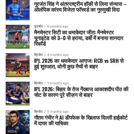
गुरजंत सिंह ने अंतरराष्ट्रीय हॉकी से लिया संन्यास –
ओलंपिक कांस्य विजेता फॉरवर्ड का गुरुमुखी विदा
फुटबॉल
4 months ago
मैनचेस्टर सिटी का धमाकेदार जीत: मैनचेस्टर
यूनाइटेड को 3–0 से हराया, डर्बी में बनाया शानदार
रिकॉर्ड
क्रिकेट
4 months ago
IPL 2026 का धमाकेदार आगाज: RCB vs SRH से
हुई शुरुआत, धोनी कुछ मैचों से बाहर
क्रिकेट
5 months ago
IPL 2026: बिहार के तेज गेंदबाज आकाशदीप पीठ की
चोट के कारण पूरे सीज़न से बाहर
क्रिकेट
5 months ago
गौतम गंभीर ने AI डीपफेक के खिलाफ दिल्ली हाईकोर्ट
में दायर की याचिका