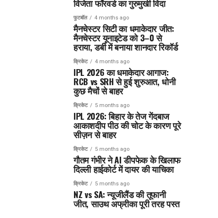
विजेता फॉरवर्ड का गुरुमुखी विदा
फुटबॉल
4 months ago
मैनचेस्टर सिटी का धमाकेदार जीत:
मैनचेस्टर यूनाइटेड को 3–0 से
हराया, डर्बी में बनाया शानदार रिकॉर्ड
क्रिकेट
4 months ago
IPL 2026 का धमाकेदार आगाज:
RCB vs SRH से हुई शुरुआत, धोनी
कुछ मैचों से बाहर
क्रिकेट
5 months ago
IPL 2026: बिहार के तेज गेंदबाज
आकाशदीप पीठ की चोट के कारण पूरे
सीज़न से बाहर
क्रिकेट
5 months ago
गौतम गंभीर ने AI डीपफेक के खिलाफ
दिल्ली हाईकोर्ट में दायर की याचिका
क्रिकेट
5 months ago
NZ vs SA: न्यूजीलैंड की तूफानी
जीत, साउथ अफ्रीका पूरी तरह पस्त