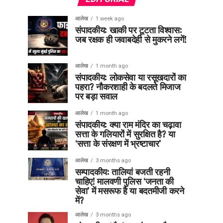
आलेख
1 week ago
संपादकीय: खाकी पर टूटता विश्वास:
जब रक्षक ही जवाबदेही से मुकरने लगें!
आलेख
1 month ago
संपादकीय: लोकसेवा या रसूखदारों का
पहरा? नौकरशाही के बदलते मिजाज
पर बड़ा सवाल
आलेख
1 month ago
संपादकीय: क्या राम मंदिर का चढ़ावा
सत्ता के गलियारों में सुरक्षित है? या
‘सत्ता के संरक्षण में भ्रष्टाचार’
आलेख
3 months ago
सम्पादकीय: तालियां बजती रहनी
चाहिए! मालवणी पुलिस ‘जनता की
सेवा’ में मसरूफ है या बदतमीजी करने
में?
आलेख
3 months ago