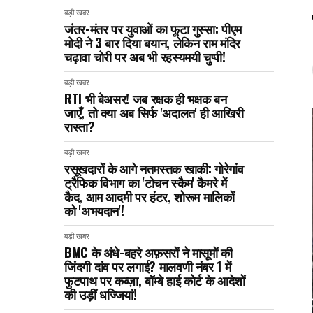
बड़ी खबर
जंतर-मंतर पर युवाओं का फूटा गुस्सा: पीएम
मोदी ने 3 बार दिया बयान, लेकिन राम मंदिर
चढ़ावा चोरी पर अब भी रहस्यमयी चुप्पी!
बड़ी खबर
RTI भी बेअसर! जब रक्षक ही भक्षक बन
जाएँ, तो क्या अब सिर्फ 'अदालत' ही आखिरी
रास्ता?
बड़ी खबर
रसूखदारों के आगे नतमस्तक खाकी: गोरेगांव
ट्रैफिक विभाग का 'टोचन स्कैम' कैमरे में
कैद, आम आदमी पर हंटर, शोरूम मालिकों
को 'अभयदान'!
बड़ी खबर
BMC के अंधे-बहरे अफ़सरों ने मासूमों की
जिंदगी दांव पर लगाई? मालवणी नंबर 1 में
फुटपाथ पर कब्ज़ा, बॉम्बे हाई कोर्ट के आदेशों
की उड़ीं धज्जियां!