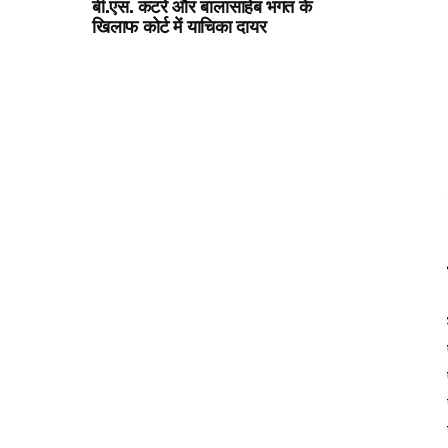
बी.एस. कटरे और बालासाहेब भगत के
खिलाफ कोर्ट में याचिका दायर