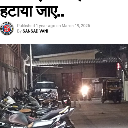
हटाया जाए..
Published
1 year ago
on
March 19, 2025
By
SANSAD VANI