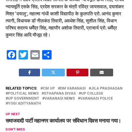
न्यायमूर्ति एसके सिंह, प्रदेश सरकार के मंत्री रविंद्र जायसवाल, दयाशंकर
मिश्र ‘दयालु’, महात्मा गांधी काशी विद्यापीठ के कुलपति प्रो. आनंद कुमार
त्यागी, विधायक डॉ नीलकंठ तिवारी, अवधेश सिंह, सुशील सिंह, विधान
परिषद सदस्य धर्मेंद्र सिंह, महापौर अशोक तिवारी, प्राचार्य प्रो. धर्मेंद्र
कुमार सिंह आदि मौजूद रहे।
Facebook
Twitter
Email
Share
RELATED TOPICS:
CM UP
DM VARANASI
JILA PRASHASAN
POLITICAL NEWS
STHAPANA DIVAS
UP COLLEGE
UP GOVERNMENT
VARANASI NEWS
VARANASI POLICE
YOGI ADITYANATH
UP NEXT
समाजवादी पार्टी महानगर कार्यालय पर संविधान दिवस मनाया गया।
DON'T MISS